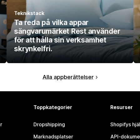
Teknikstack
Ta reda på vilka appar
sängvarumärket Rest använder
för att hålla sin verksamhet
skrynkelfri.
Alla appberättelser
Toppkategorier
Resurser
r
Dropshipping
Shopifys hjä
Marknadsplatser
API-dokume