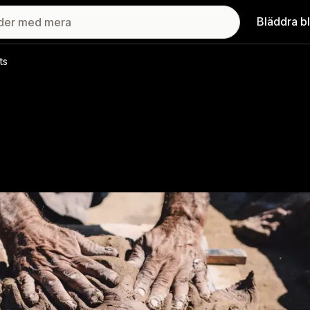
Bläddra b
ts