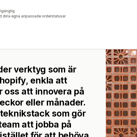
llgänglig
d dina egna anpassade orderstatusar
der verktyg som är
hopify, enkla att
 oss att innovera på
veckor eller månader.
n teknikstack som gör
t team att jobba på
istället för att behöva