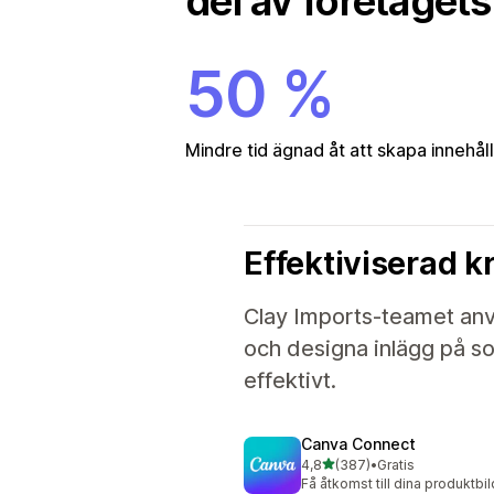
del av företaget
50 %
Mindre tid ägnad åt att skapa innehåll
Effektiviserad kr
Clay Imports-teamet anv
och designa inlägg på soc
effektivt.
Canva Connect
av 5 stjärnor
4,8
(387)
•
Gratis
387 recensioner totalt
Få åtkomst till dina produktbild