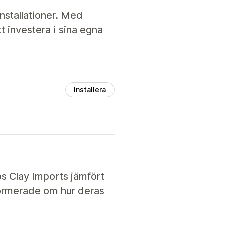
nstallationer. Med
tt investera i sina egna
Installera
hos Clay Imports jämfört
nformerade om hur deras