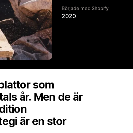
Började med Shopify
2020
plattor som
als år. Men de är
dition
egi är en stor