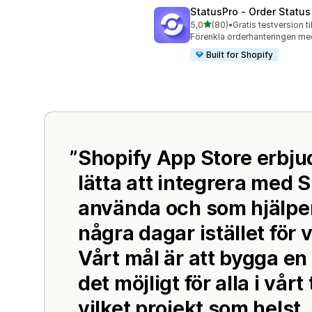
StatusPro ‑ Order Status
av 5 stjärnor
5,0
(80)
•
Gratis testversion ti
80 recensioner totalt
Förenkla orderhanteringen me
Built for Shopify
Shopify App Store erbju
lätta att integrera med S
använda och som hjälper
några dagar istället för 
Vårt mål är att bygga e
det möjligt för alla i vår
vilket projekt som helst, 