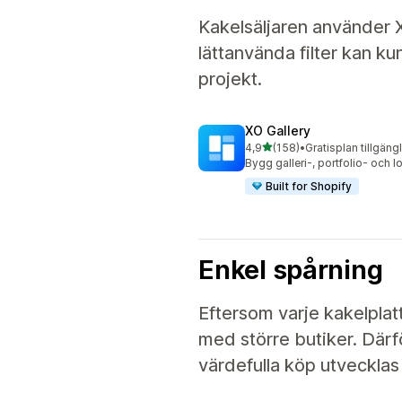
Kakelsäljaren använder X
lättanvända filter kan ku
projekt.
XO Gallery
av 5 stjärnor
4,9
(158)
•
Gratisplan tillgäng
158 recensioner totalt
Bygg galleri-, portfolio- och
Built for Shopify
Enkel spårning
Eftersom varje kakelplatt
med större butiker. Därf
värdefulla köp utvecklas 