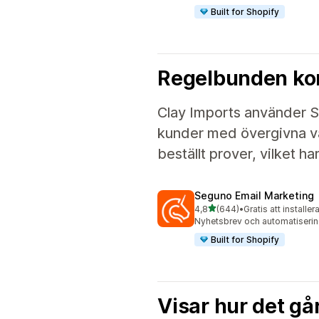
Built for Shopify
Regelbunden ko
Clay Imports använder Seg
kunder med övergivna va
beställt prover, vilket ha
Seguno Email Marketing
av 5 stjärnor
4,8
(644)
•
Gratis att installer
644 recensioner totalt
Nyhetsbrev och automatiserin
Built for Shopify
Visar hur det går 