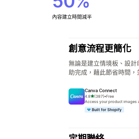
50%
內容建立時間減半
創意流程更簡化
無論是建立情境板、設計印刷品
助完成，藉此節省時間，
Canva Connect
滿分 5 顆星
4.8
(387)
•
Free
共有 387 則評價
Access your product images an
Built for Shopify
定期聯絡