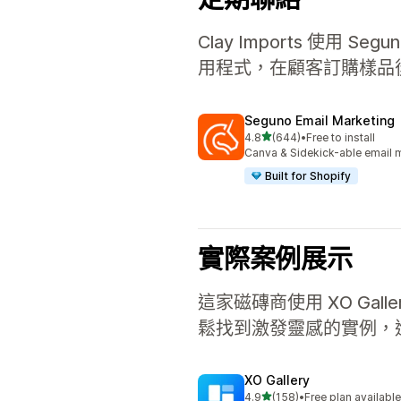
Clay Imports 使
用程式，在顧客訂購樣品後
Seguno Email Marketing
滿分 5 顆星
4.8
(644)
•
Free to install
共有 644 則評價
Canva & Sidekick-able email 
Built for Shopify
實際案例展示
這家磁磚商使用 XO G
鬆找到激發靈感的實例，
XO Gallery
滿分 5 顆星
4.9
(158)
•
Free plan availabl