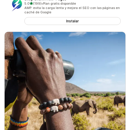
de 5 estrellas
5.0
(199)
•
Plan gratis disponible
199 reseñas en total
AMP: evita la carga lenta y mejora el SEO con las páginas en
caché de Google
Instalar