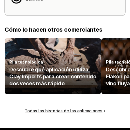
Cómo lo hacen otros comerciantes
Pila tecnológica
Pila tecnol
Descubre qué aplicación utiliza
Descubre 
Clay Imports para crear contenido
Flakon pa
dos veces más rápido
vino fluy
Todas las historias de las aplicaciones