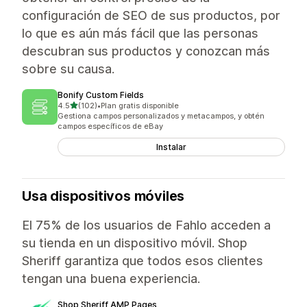
configuración de SEO de sus productos, por
lo que es aún más fácil que las personas
descubran sus productos y conozcan más
sobre su causa.
Bonify Custom Fields
de 5 estrellas
4.5
(102)
•
Plan gratis disponible
102 reseñas en total
Gestiona campos personalizados y metacampos, y obtén
campos específicos de eBay
Instalar
Usa dispositivos móviles
El 75% de los usuarios de Fahlo acceden a
su tienda en un dispositivo móvil. Shop
Sheriff garantiza que todos esos clientes
tengan una buena experiencia.
Shop Sheriff AMP Pages