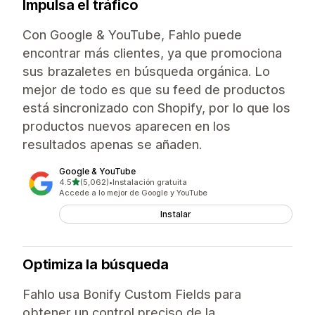
Impulsa el tráfico
Con Google & YouTube, Fahlo puede
encontrar más clientes, ya que promociona
sus brazaletes en búsqueda orgánica. Lo
mejor de todo es que su feed de productos
está sincronizado con Shopify, por lo que los
productos nuevos aparecen en los
resultados apenas se añaden.
Google & YouTube
de 5 estrellas
4.5
(5,062)
•
Instalación gratuita
5062 reseñas en total
Accede a lo mejor de Google y YouTube
Instalar
Optimiza la búsqueda
Fahlo usa Bonify Custom Fields para
obtener un control preciso de la