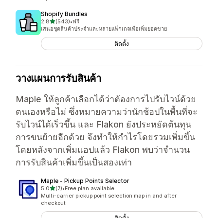
Shopify Bundles
เต็ม 5 ดาว
2.8
(543)
•
ฟรี
ทั้งหมด 543 รีวิว
เสนอชุดสินค้าประจำและหลายแพ็กเกจเพื่อเพิ่มยอดขาย
ติดตั้ง
วางแผนการรับสินค้า
Maple ให้ลูกค้าเลือกได้ว่าต้องการไปรับไวน์ด้วย
ตนเองหรือไม่ ซึ่งหมายความว่านักช้อปในพื้นที่จะ
รับไวน์ได้เร็วขึ้น และ Flakon ยังประหยัดต้นทุน
การขนย้ายอีกด้วย จึงทำให้กำไรโดยรวมเพิ่มขึ้น
โดยหลังจากเพิ่มแอปแล้ว Flakon พบว่าจำนวน
การรับสินค้าเพิ่มขึ้นเป็นสองเท่า
Maple ‑ Pickup Points Selector
เต็ม 5 ดาว
5.0
(7)
•
Free plan available
ทั้งหมด 7 รีวิว
Multi-carrier pickup point selection map in and after
checkout
ติดตั้ง