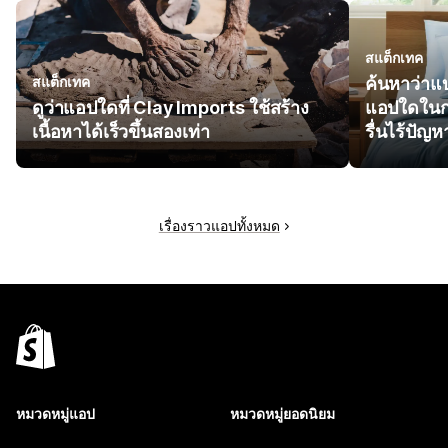
สแต็กเทค
สแต็กเทค
ค้นหาว่าแ
ดูว่าแอปใดที่ Clay Imports ใช้สร้าง
แอปใดในกา
เนื้อหาได้เร็วขึ้นสองเท่า
รื่นไร้ปัญห
เรื่องราวแอปทั้งหมด
หมวดหมู่แอป
หมวดหมู่ยอดนิยม