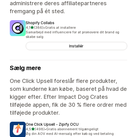
administrere deres affiliatepartneres
fremgang på ét sted.
Shopify Collabs
ud af 5 stjerner
4,1
(386)
•
Gratis at installere
386 anmeldelser i alt
Samarbejd med influencere for at promovere dit brand og
skabe salg
Installér
Sælg mere
One Click Upsell foreslår flere produkter,
som kunderne kan købe, baseret på hvad de
kigger efter. Efter Impact Dog Crates
tilføjede appen, fik de 30 % flere ordrer med
tilføjede produkter.
One Click Upsell ‑ Zipify OCU
ud af 5 stjerner
4,5
(498)
•
Gratis abonnement tilgængeligt
498 anmeldelser i alt
Øg din AOV med AI-mersalg efter køb og ved betaling