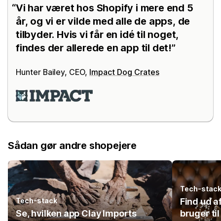
Vi har været hos Shopify i mere end 5
år, og vi er vilde med alle de apps, de
tilbyder. Hvis vi får en idé til noget,
findes der allerede en app til det!
Hunter Bailey, CEO,
Impact Dog Crates
Sådan gør andre shopejere
Tech-stac
Tech-stack
Find ud a
Se, hvilken app Clay Imports
bruger ti