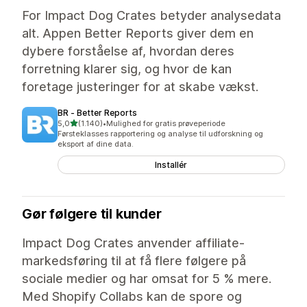
For Impact Dog Crates betyder analysedata
alt. Appen Better Reports giver dem en
dybere forståelse af, hvordan deres
forretning klarer sig, og hvor de kan
foretage justeringer for at skabe vækst.
BR ‑ Better Reports
ud af 5 stjerner
5,0
(1.140)
•
Mulighed for gratis prøveperiode
1140 anmeldelser i alt
Førsteklasses rapportering og analyse til udforskning og
eksport af dine data.
Installér
Gør følgere til kunder
Impact Dog Crates anvender affiliate-
markedsføring til at få flere følgere på
sociale medier og har omsat for 5 % mere.
Med Shopify Collabs kan de spore og