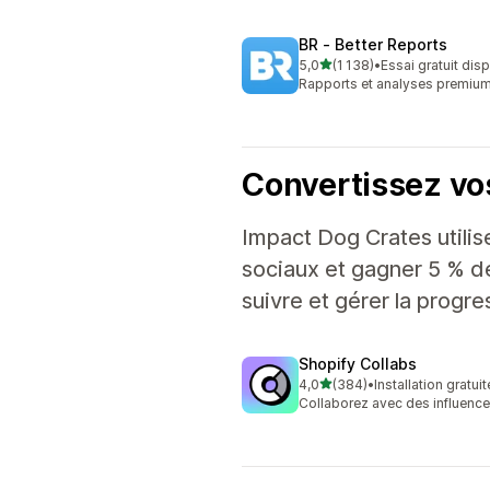
BR ‑ Better Reports
étoile(s) sur 5
5,0
(1 138)
•
Essai gratuit dis
1138 avis au total
Rapports et analyses premium
Convertissez vo
Impact Dog Crates utilis
sociaux et gagner 5 % de
suivre et gérer la progre
Shopify Collabs
étoile(s) sur 5
4,0
(384)
•
Installation gratuit
384 avis au total
Collaborez avec des influenc