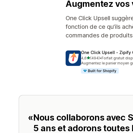
Augmentez vos 
One Click Upsell suggère
fonction de ce qu’ils ach
commandes de produits
One Click Upsell ‑ Zipif
étoile(s) sur 5
4,6
(494)
•
Forfait gratuit dis
494 avis au total
Augmentez le panier moyen grâ
Built for Shopify
Nous collaborons avec S
5 ans et adorons toutes 