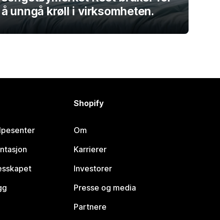
å unngå krøll i virksomheten.
Shopify
lpesenter
Om
ntasjon
Karrierer
lesskapet
Investorer
gg
Presse og media
Partnere