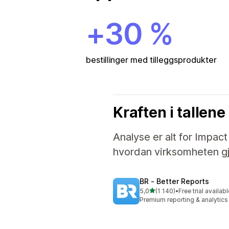
+30 %
bestillinger med tilleggsprodukter
Kraften i tallene
Analyse er alt for Impac
hvordan virksomheten gjø
BR ‑ Better Reports
av 5 stjerner
5,0
(1 140)
•
Free trial availab
Totalt 1140 omtaler
Premium reporting & analytics