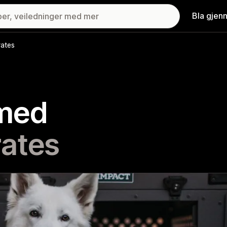
Bla gjen
rates
 med
ates