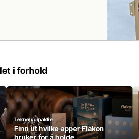
et i forhold
Teknologipakke
Finn ut hvilke apper Flakon
bruker for å holde