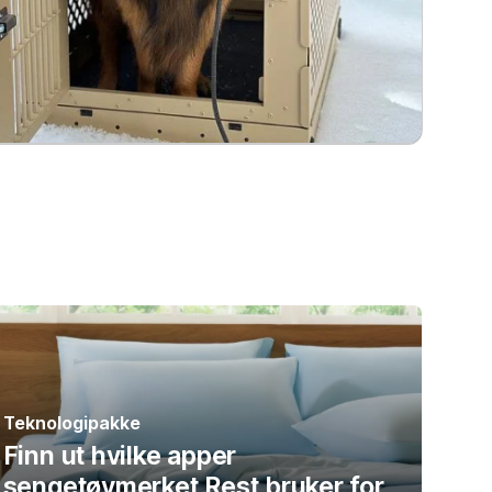
Teknologipakke
Finn ut hvilke apper
sengetøymerket Rest bruker for