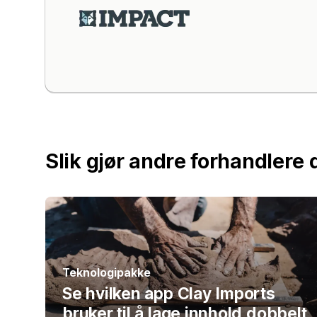
Slik gjør andre forhandlere d
Teknologipakke
Se hvilken app Clay Imports
bruker til å lage innhold dobbelt