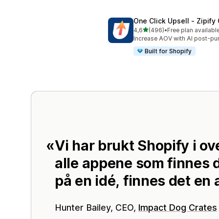
One Click Upsell ‑ Zipif
av 5 stjerner
4,6
(496)
•
Free plan availabl
Totalt 496 omtaler
Increase AOV with AI post-pu
Built for Shopify
Vi har brukt Shopify i ov
alle appene som finnes 
på en idé, finnes det en 
Hunter Bailey, CEO,
Impact Dog Crates