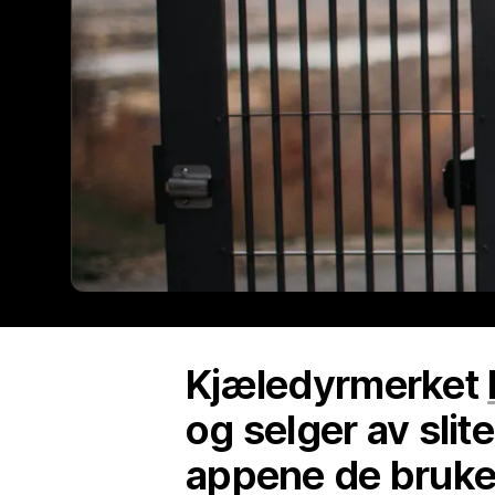
Kjæledyrmerket
og selger av slit
appene de bruker