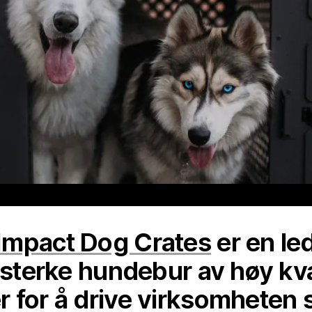
Impact Dog Crates
er en le
esterke hundebur av høy kval
 for å drive virksomheten s