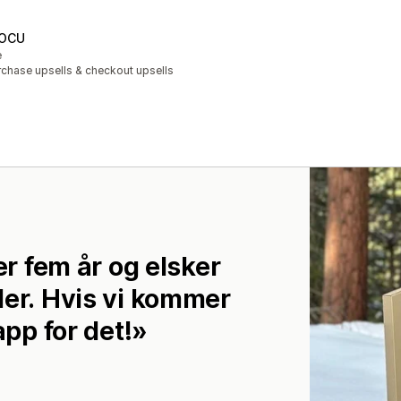
y OCU
e
rchase upsells & checkout upsells
er fem år og elsker
der. Hvis vi kommer
app for det!