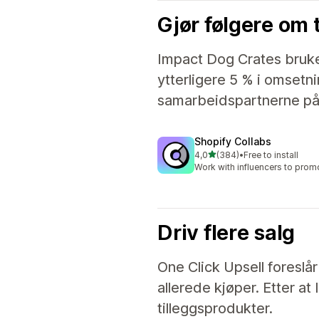
Gjør følgere om 
Impact Dog Crates bruke
ytterligere 5 % i omsetn
samarbeidspartnerne på 
Shopify Collabs
av 5 stjerner
4,0
(384)
•
Free to install
Totalt 384 omtaler
Work with influencers to prom
Driv flere salg
One Click Upsell foreslå
allerede kjøper. Etter at
tilleggsprodukter.