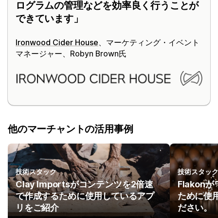
ログラムの管理などを効率良く行うことが
できています
Ironwood Cider House
、マーケティング・イベント
マネージャー、Robyn Brown氏
他のマーチャントの活用事例
技術スタック
技術スタッ
Clay Importsがコンテンツを2倍速
Flako
で作成するために使用しているアプ
ために使
リをご紹介
ださい。