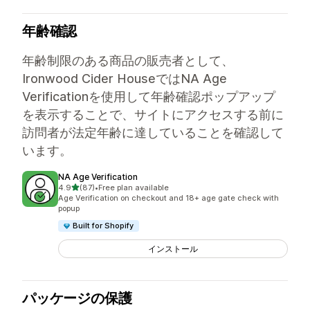
年齢確認
年齢制限のある商品の販売者として、
Ironwood Cider HouseではNA Age
Verificationを使用して年齢確認ポップアップ
を表示することで、サイトにアクセスする前に
訪問者が法定年齢に達していることを確認して
います。
NA Age Verification
5つ星中
4.9
(87)
•
Free plan available
合計レビュー数：87件
Age Verification on checkout and 18+ age gate check with
popup
Built for Shopify
インストール
パッケージの保護