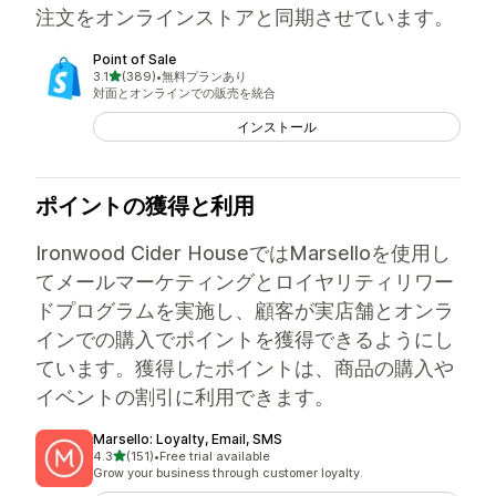
注文をオンラインストアと同期させています。
Point of Sale
5つ星中
3.1
(389)
•
無料プランあり
合計レビュー数：389件
対面とオンラインでの販売を統合
インストール
ポイントの獲得と利用
Ironwood Cider HouseではMarselloを使用し
てメールマーケティングとロイヤリティリワー
ドプログラムを実施し、顧客が実店舗とオンラ
インでの購入でポイントを獲得できるようにし
ています。獲得したポイントは、商品の購入や
イベントの割引に利用できます。
Marsello: Loyalty, Email, SMS
5つ星中
4.3
(151)
•
Free trial available
合計レビュー数：151件
Grow your business through customer loyalty.