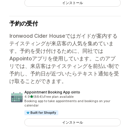
インストール
予約の受付
Ironwood Cider Houseではガイドが案内する
テイスティングが来店客の人気を集めていま
す。予約を受け付けるために、同社では
Appointoアプリを使用しています。このアプ
リでは、来店客はテイスティングを前払い制で
予約し、予約日が近づいたらテキスト通知を受
け取ることができます。
Appointment Booking App ointo
5つ星中
4.9
(884)
•
Free plan available
合計レビュー数：884件
Booking app to take appointments and bookings on your
calendar
Built for Shopify
インストール