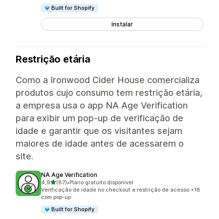
Built for Shopify
Instalar
Restrição etária
Como a Ironwood Cider House comercializa
produtos cujo consumo tem restrição etária,
a empresa usa o app NA Age Verification
para exibir um pop-up de verificação de
idade e garantir que os visitantes sejam
maiores de idade antes de acessarem o
site.
NA Age Verification
de 5 estrelas
4,9
(87)
•
Plano gratuito disponível
87 avaliações ao todo
Verificação de idade no checkout e restrição de acesso +18
com pop-up
Built for Shopify