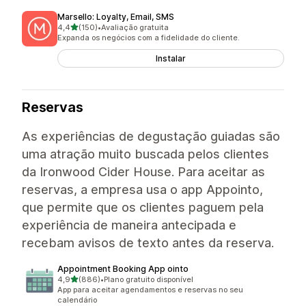
Marsello: Loyalty, Email, SMS
de 5 estrelas
4,4
(150)
•
Avaliação gratuita
150 avaliações ao todo
Expanda os negócios com a fidelidade do cliente.
Instalar
Reservas
As experiências de degustação guiadas são
uma atração muito buscada pelos clientes
da Ironwood Cider House. Para aceitar as
reservas, a empresa usa o app Appointo,
que permite que os clientes paguem pela
experiência de maneira antecipada e
recebam avisos de texto antes da reserva.
Appointment Booking App ointo
de 5 estrelas
4,9
(886)
•
Plano gratuito disponível
886 avaliações ao todo
App para aceitar agendamentos e reservas no seu
calendário