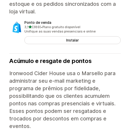
estoque e os pedidos sincronizados com a
loja virtual.
Ponto de venda
de 5 estrelas
3,1
(389)
•
Plano gratuito disponível
389 avaliações ao todo
Unifique as suas vendas presenciais e online
Instalar
Acúmulo e resgate de pontos
Ironwood Cider House usa o Marsello para
administrar seu e-mail marketing e
programa de prêmios por fidelidade,
possibilitando que os clientes acumulem
pontos nas compras presenciais e virtuais.
Esses pontos podem ser resgatados e
trocados por descontos em compras e
eventos.