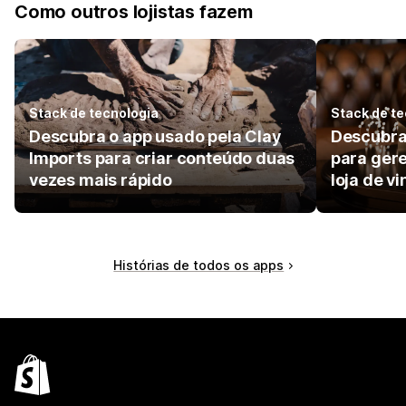
Como outros lojistas fazem
Stack de tecnologia
Stack de te
Descubra o app usado pela Clay
Descubra 
Imports para criar conteúdo duas
para ger
vezes mais rápido
loja de vi
Histórias de todos os apps