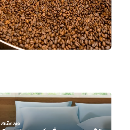
สแต็กเทค