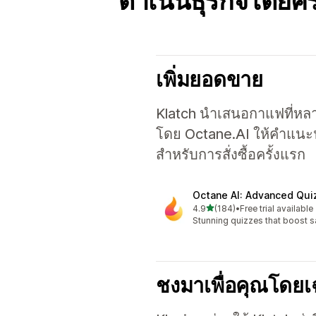
ดำเนินธุรกิจโดยคร
เพิ่มยอดขาย
Klatch นำเสนอกาแฟที่หล
โดย Octane.AI ให้คำแนะนำ
สำหรับการสั่งซื้อครั้งแรก
Octane AI: Advanced Qui
เต็ม 5 ดาว
4.9
(184)
•
Free trial available
ทั้งหมด 184 รีวิว
Stunning quizzes that boost s
ชงมาเพื่อคุณโดย