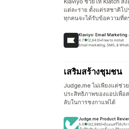
Klaviyo ช่วยให้ Klatch 
แต่ละราย ตั้งแต่รสชาติโป
ทุกคนจะได้รับข้อความที่
Klaviyo: Email Marketing
เต็ม 5 ดาว
4.7
(2,943)
•
Free to install
ทั้งหมด 2943 รีวิว
Email marketing, SMS, & What
เสริมสร้างชุมชน
Judge.me ไม่เพียงแต่ช่วยใ
ประสิทธิภาพของแอปเพื่อสร
ลับในการชงกาแฟได้
Judge.me Product Revi
เต็ม 5 ดาว
5.0
(42,986)
•
มีแผนฟรีให้บริก
ทั้งหมด 42986 รีวิว