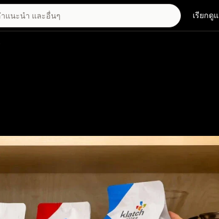
เรียกดู
e