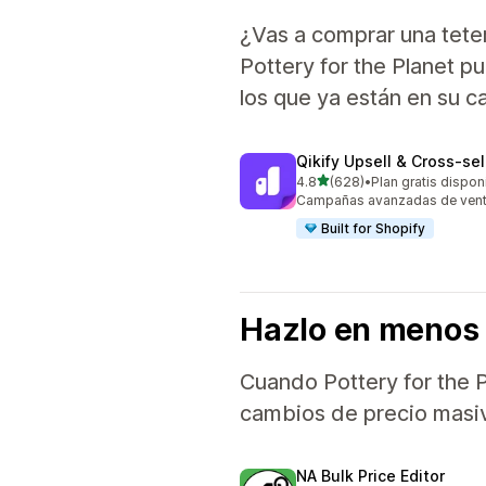
¿Vas a comprar una tete
Pottery for the Planet p
los que ya están en su ca
Qikify Upsell & Cross‑sel
de 5 estrellas
4.8
(628)
•
Plan gratis dispon
628 reseñas en total
Campañas avanzadas de venta
Built for Shopify
Hazlo en menos
Cuando Pottery for the P
cambios de precio masivo
NA Bulk Price Editor