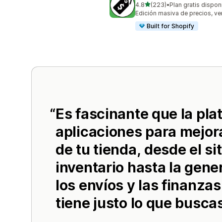
de 5 estrellas
4.8
(223)
•
Plan gratis dispon
223 reseñas en total
Edición masiva de precios, v
Built for Shopify
Es fascinante que la pla
aplicaciones para mejor
de tu tienda, desde el sit
inventario hasta la gene
los envíos y las finanza
tiene justo lo que buscas