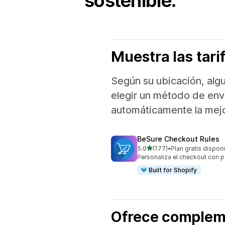
sostenible.
Muestra las tar
Según su ubicación, algu
elegir un método de enví
automáticamente la mejo
BeSure Checkout Rules
de 5 estrellas
5.0
(177)
•
Plan gratis dispon
177 reseñas en total
Personaliza el checkout con p
Built for Shopify
Ofrece complem