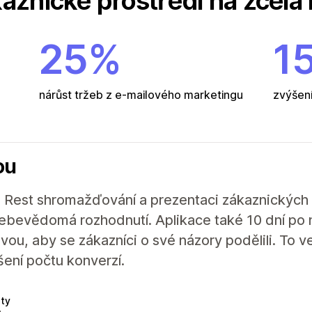
kaznické prostředí na zcela
25%
1
nárůst tržeb z e-mailového marketingu
zvýšení
ou
 Rest shromažďování a prezentaci zákaznických
sebevědomá rozhodnutí. Aplikace také 10 dní po 
vou, aby se zákazníci o své názory podělili. To 
ení počtu konverzí.
lty