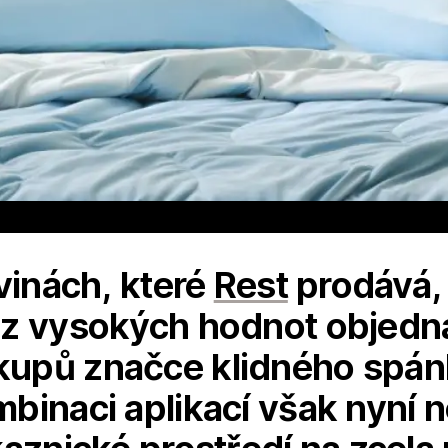
vinách, které
Rest
prodává, 
 z vysokých hodnot objedná
upů značce klidného spán
inaci aplikací však nyní ne