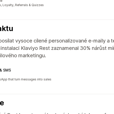
le
, Loyalty, Referrals & Quizzes
aktu
osílat vysoce cílené personalizované e-maily a te
instalaci Klaviyo Rest zaznamenal 30% nárůst mír
ilového marketingu.
 & SMS
sApp that turn messages into sales
le