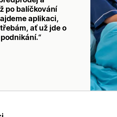
 po balíčkování
ajdeme aplikaci,
třebám, ať už jde o
 podnikání.
ci