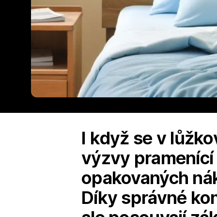
I když se v lůžko
výzvy pramenící
opakovaných nák
Díky správné komb