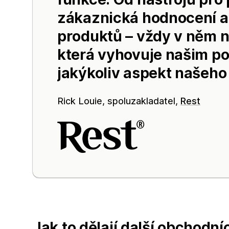
zákaznická hodnocení až
produktů – vždy v něm n
která vyhovuje našim po
jakýkoliv aspekt našeho
Rick Louie, spoluzakladatel,
Rest
Jak to dělají další obchodní