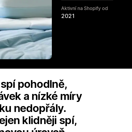
Aktivní na Shopify od
2021
spí pohodlně,
vek a nízké míry
ku nedopřály.
jen klidněji spí,