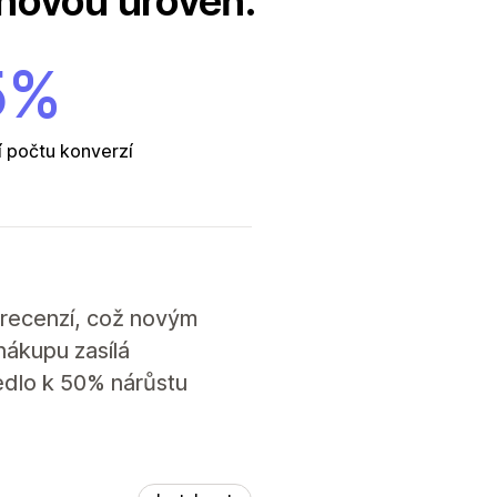
 novou úroveň.
5%
 počtu konverzí
 recenzí, což novým
nákupu zasílá
vedlo k 50% nárůstu