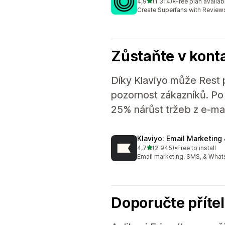
z 5 hvězd
4,9
(1 314)
•
Free plan availab
Celkový počet recenzí: 1314
Create Superfans with Reviews
Zůstaňte v kont
Díky Klaviyo může Rest p
pozornost zákazníků. Po 
25% nárůst tržeb z e-ma
Klaviyo: Email Marketing
z 5 hvězd
4,7
(2 945)
•
Free to install
Celkový počet recenzí: 2945
Email marketing, SMS, & What
Doporučte příte