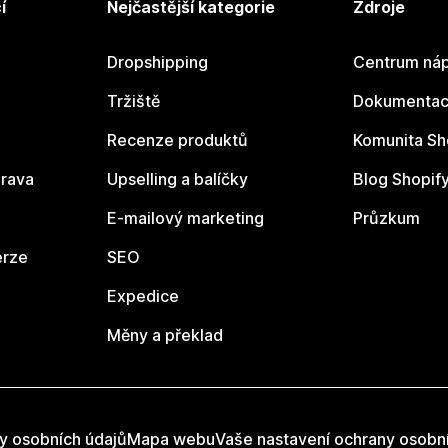
í
Nejčastější kategorie
Zdroje
Dropshipping
Centrum náp
Tržiště
Dokumentace
Recenze produktů
Komunita Sh
rava
Upselling a balíčky
Blog Shopif
E-mailový marketing
Průzkum
erze
SEO
Expedice
Měny a překlad
y osobních údajů
Mapa webu
Vaše nastavení ochrany osobn