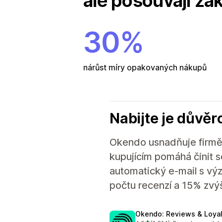
ale posouvají zá
30%
nárůst míry opakovaných nákupů
Nabijte je důvěr
Okendo usnadňuje firmě
kupujícím pomáhá činit 
automatický e-mail s výz
počtu recenzí a 15% zvýš
Okendo: Reviews & Loya