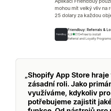
Aplikaci Friendbuy použ
mohou mít velký vliv na 
25 dolary za každou obj
Friendbuy: Referrals & Lo
z 5 hvězd
4,9
(11)
•
Free to install
Celkový počet recenzí: 11
Referral and Loyalty Program
Shopify App Store hraje
zásadní roli. Jako primár
využíváme, kdykoliv pr
potřebujeme zajistit jak
funkce. Od nástrojů pro