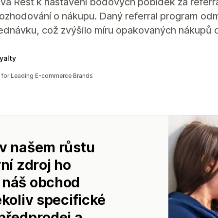
ívá Rest k nastavení bodových pobídek za referra
rozhodování o nákupu. Daný referral program odmě
ednávku, což zvýšilo míru opakovaných nákupů o
yalty
s for Leading E-commerce Brands
 v našem růstu
ní zdroj ho
o náš obchod
ékoliv specifické
 předprodej a