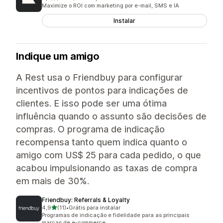
2951 avaliações ao todo
Maximize o ROI com marketing por e-mail, SMS e IA
Instalar
Indique um amigo
A Rest usa o Friendbuy para configurar
incentivos de pontos para indicações de
clientes. E isso pode ser uma ótima
influência quando o assunto são decisões de
compras. O programa de indicação
recompensa tanto quem indica quanto o
amigo com US$ 25 para cada pedido, o que
acabou impulsionando as taxas de compra
em mais de 30%.
Friendbuy: Referrals & Loyalty
de 5 estrelas
4,9
(11)
•
Grátis para instalar
11 avaliações ao todo
Programas de indicação e fidelidade para as principais
marcas de e-commerce