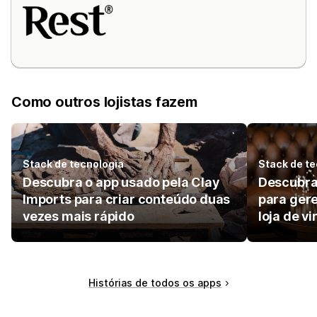
Como outros lojistas fazem
Stack de tecnologia
Stack de te
Descubra o app usado pela Clay
Descubra 
Imports para criar conteúdo duas
para ger
vezes mais rápido
loja de vi
Histórias de todos os apps