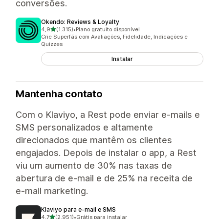
conversões.
Okendo: Reviews & Loyalty
de 5 estrelas
4,9
(1.315)
•
Plano gratuito disponível
1315 avaliações ao todo
Crie Superfãs com Avaliações, Fidelidade, Indicações e
Quizzes
Instalar
Mantenha contato
Com o Klaviyo, a Rest pode enviar e-mails e
SMS personalizados e altamente
direcionados que mantêm os clientes
engajados. Depois de instalar o app, a Rest
viu um aumento de 30% nas taxas de
abertura de e-mail e de 25% na receita de
e-mail marketing.
Klaviyo para e‑mail e SMS
de 5 estrelas
4,7
(2.951)
•
Grátis para instalar