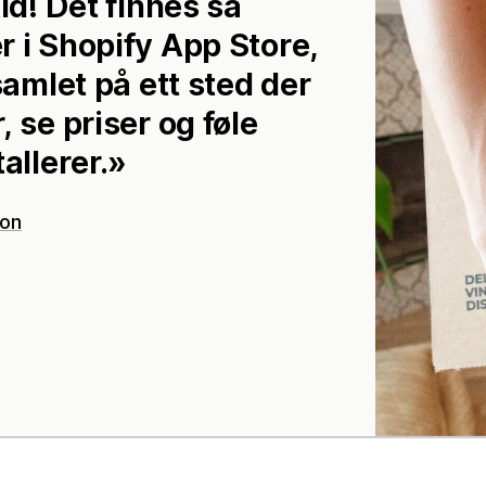
id! Det finnes så
 i Shopify App Store,
samlet på ett sted der
 se priser og føle
allerer.
oon