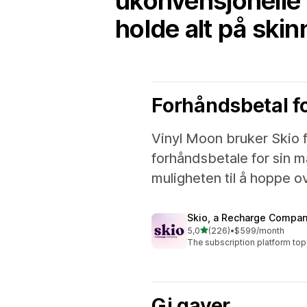
ukonvensjonelle 
holde alt på skin
Forhåndsbetal fo
Vinyl Moon bruker Skio
forhåndsbetale for sin 
muligheten til å hoppe o
Skio, a Recharge Compa
av 5 stjerner
5,0
(226)
•
$599/month
Totalt 226 omtaler
The subscription platform top
Gi gaver