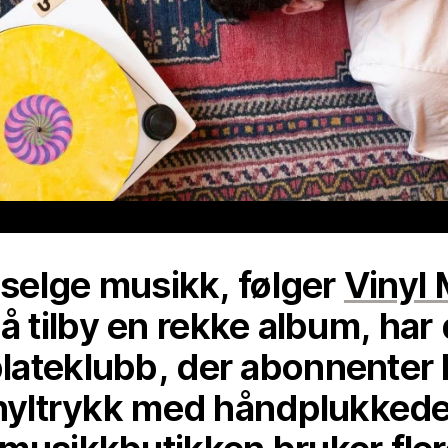
 selge musikk, følger
Vinyl
il å tilby en rekke album, ha
lateklubb, der abonnenter 
inyltrykk med håndplukked