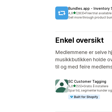
Bundles.app ‑ Inventory 
av 5 stjerner
4,9
(283)
•
Free trial available
Totalt 283 omtaler
Sell more through product bun
Enkel oversikt
Medlemmene er selve hj
musikkbutikken holde ov
til og med feire medlem
SC Customer Tagging
av 5 stjerner
5,0
(55)
•
Gratis å installere
Totalt 55 omtaler
Spar tid, segmenter kunder o
Built for Shopify