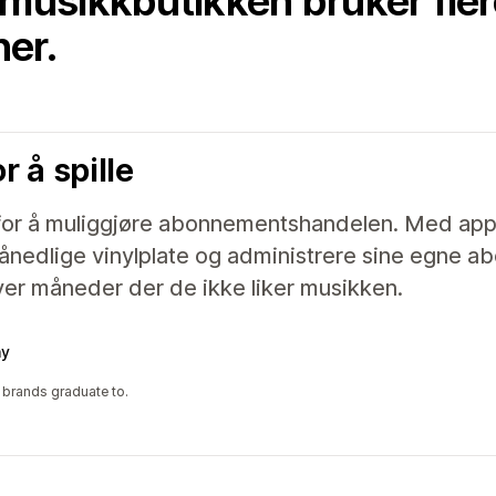
musikkbutikken bruker fler
ner.
r å spille
 for å muliggjøre abonnementshandelen. Med ap
månedlige vinylplate og administrere sine egne 
ver måneder der de ikke liker musikken.
ny
 brands graduate to.