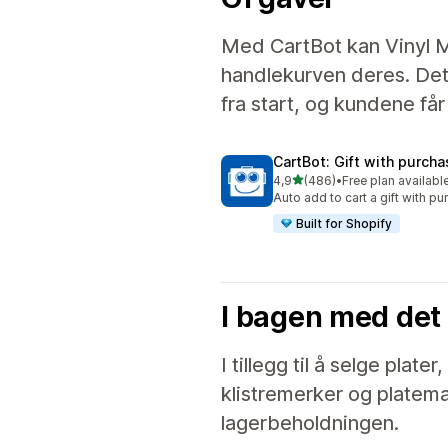
Med CartBot kan Vinyl M
handlekurven deres. Det 
fra start, og kundene få
CartBot: Gift with purch
av 5 stjerner
4,9
(486)
•
Free plan availabl
Totalt 486 omtaler
Auto add to cart a gift with p
Built for Shopify
I bagen med det
I tillegg til å selge pla
klistremerker og platem
lagerbeholdningen.