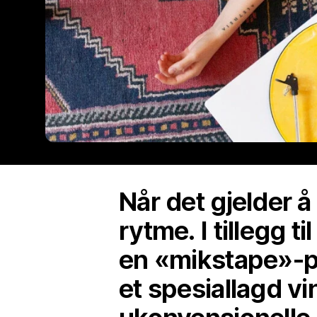
Når det gjelder å
rytme. I tillegg t
en «mikstape»-p
et spesiallagd v