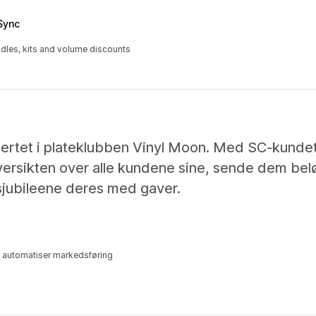
Sync
dles, kits and volume discounts
ertet i plateklubben Vinyl Moon. Med SC-kunde
ersikten over alle kundene sine, sende dem belø
sjubileene deres med gaver.
g automatiser markedsføring