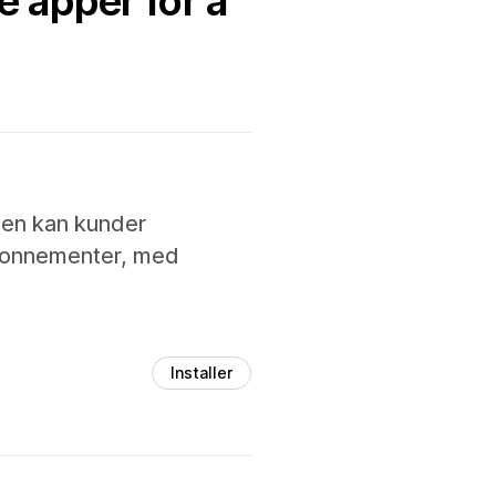
e apper for å
pen kan kunder
abonnementer, med
Installer