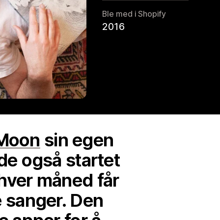
Ble med i Shopify
2016
 Moon
sin egen
r de også startet
hver måned får
e sanger. Den