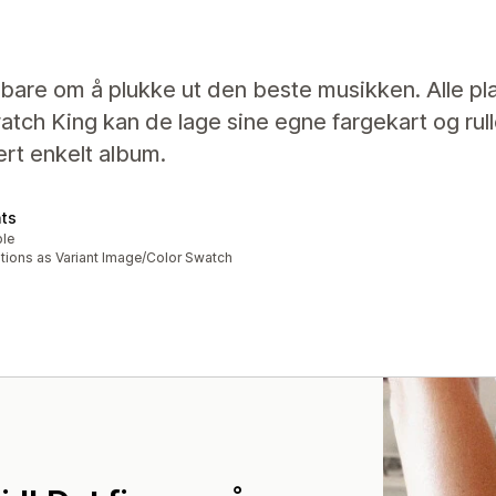
 bare om å plukke ut den beste musikken. Alle p
tch King kan de lage sine egne fargekart og ru
ert enkelt album.
nts
ble
ions as Variant Image/Color Swatch