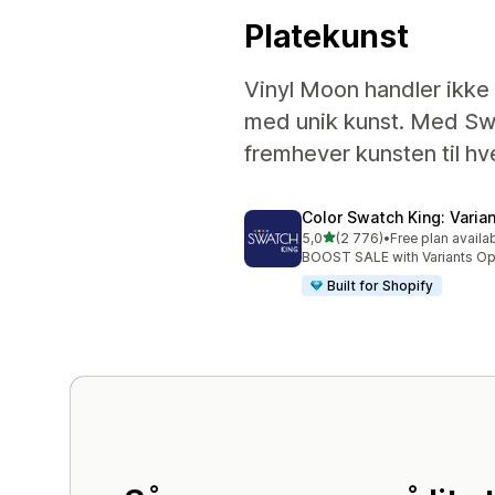
Platekunst
Vinyl Moon handler ikke
med unik kunst. Med Swa
fremhever kunsten til hv
Color Swatch King: Varia
av 5 stjerner
5,0
(2 776)
•
Free plan availa
Totalt 2776 omtaler
BOOST SALE with Variants Opt
Built for Shopify