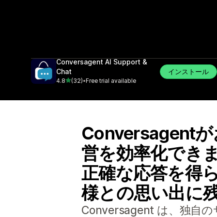
Conversagent AI Support &
インストール
Chat
5つ星中
4.8
(32)
•
Free trial available
合計レビュー数：32件
Conversag
営を効率化でき
正確な応答を得
様との思い出に
Conversagent 