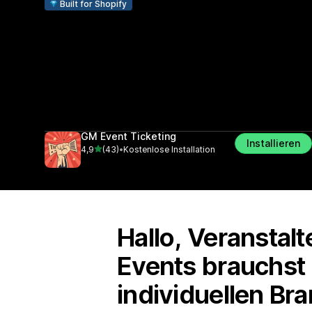
Built for Shopify
GM Event Ticketing
Installieren
von 5 Sternen
4,9
(43)
•
Kostenlose Installation
43 Rezensionen insgesamt
Hallo, Veranstal
Events brauchst 
individuellen Br