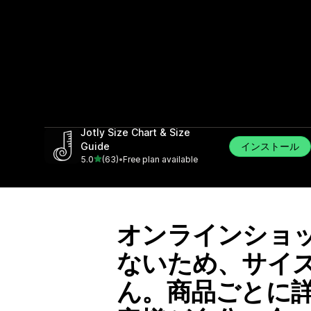
Jotly Size Chart & Size
インストール
Guide
5つ星中
5.0
(63)
•
Free plan available
合計レビュー数：63件
オンラインショ
ないため、サイ
ん。商品ごとに