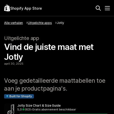
Shopify App Store
Alle verhalen
Uitgelichte apps
Jotly
Uitgelichte app
Vind de juiste maat met
Jotly
april 30, 2025
Voeg gedetailleerde maattabellen toe
aan je productpagina's.
Built for Shopify
Jotly Size Chart & Size Guide
van 5 sterren
5,0
(63)
•
Gratis abonnement beschikbaar
63 recensies in totaal