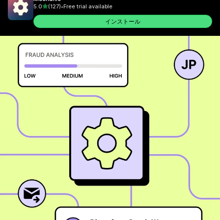
5つ星中
5.0
(127)
•
Free trial available
合計レビュー数：127件
インストール