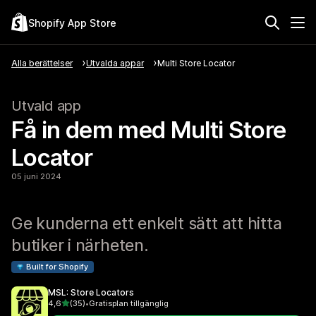
Shopify App Store
Alla berättelser
Utvalda appar
Multi Store Locator
Utvald app
Få in dem med Multi Store
Locator
05 juni 2024
Ge kunderna ett enkelt sätt att hitta
butiker i närheten.
Built for Shopify
MSL: Store Locators
av 5 stjärnor
4,6
(35)
•
Gratisplan tillgänglig
35 recensioner totalt