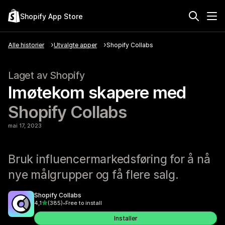
Shopify App Store
Alle historier
Utvalgte apper
Shopify Collabs
Laget av Shopify
Imøtekom skapere med
Shopify Collabs
mai 17, 2023
Bruk influencermarkedsføring for å nå
nye målgrupper og få flere salg.
Shopify Collabs
av 5 stjerner
4,1
(385)
•
Free to install
Totalt 385 omtaler
Installer