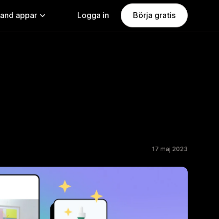
land appar
Logga in
Börja gratis
17 maj 2023