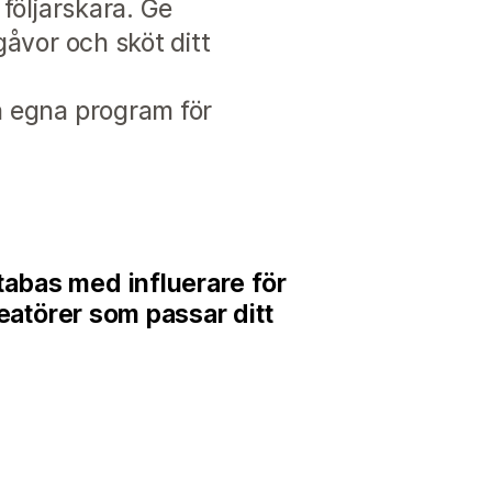
 följarskara. Ge
gåvor och sköt ditt
pa egna program för
abas med influerare för
kreatörer som passar ditt