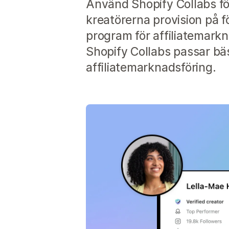
Använd Shopify Collabs för 
kreatörerna provision på fö
program för affiliatemarkn
Shopify Collabs passar bäs
affiliatemarknadsföring.