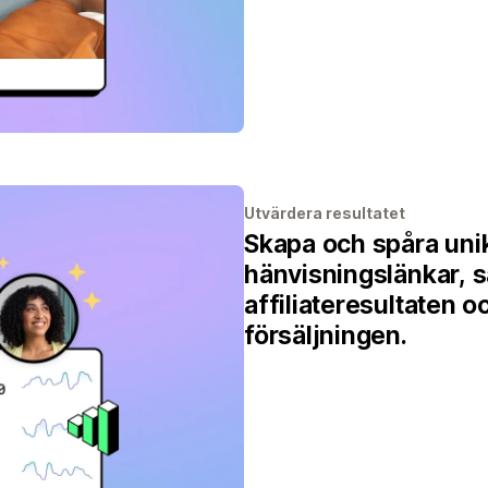
Utvärdera resultatet
Skapa och spåra uni
hänvisningslänkar, så
affiliateresultaten o
försäljningen.