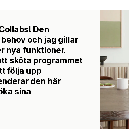
 Collabs! Den
behov och jag gillar
r nya funktioner.
 att sköta programmet
t följa upp
enderar den här
töka sina