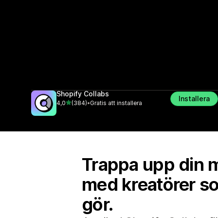
Shopify Collabs
Installera
av 5 stjärnor
4,0
(384)
•
Gratis att installera
384 recensioner totalt
Trappa upp din 
med kreatörer so
gör.