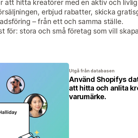
att hitta kreatörer med en aktiv och livlig
rsäljningen, erbjud rabatter, skicka gratis
adsföring – från ett och samma ställe.
t för: stora och små företag som vill ska
Utgå från databasen
Använd Shopifys dat
att hitta och anlita 
varumärke.