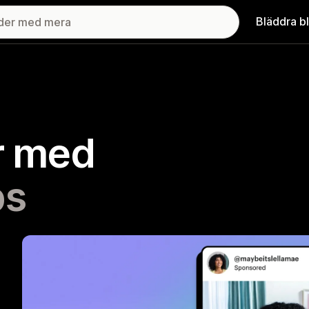
Bläddra b
er med
bs