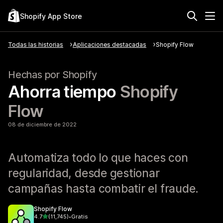
Shopify App Store
Todas las historias
Aplicaciones destacadas
Shopify Flow
Hechas por Shopify
Ahorra tiempo
Shopify
Flow
08 de diciembre de 2022
Automatiza todo lo que haces con
regularidad, desde gestionar
campañas hasta combatir el fraude.
Shopify Flow
de 5 estrellas
4.7
(11,745)
•
Gratis
11745 reseñas en total