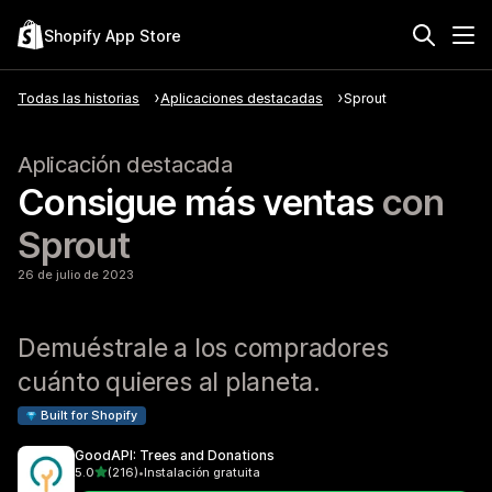
Shopify App Store
Todas las historias
Aplicaciones destacadas
Sprout
Aplicación destacada
Consigue más ventas
con
Sprout
26 de julio de 2023
Demuéstrale a los compradores
cuánto quieres al planeta.
Built for Shopify
GoodAPI: Trees and Donations
de 5 estrellas
5.0
(216)
•
Instalación gratuita
216 reseñas en total