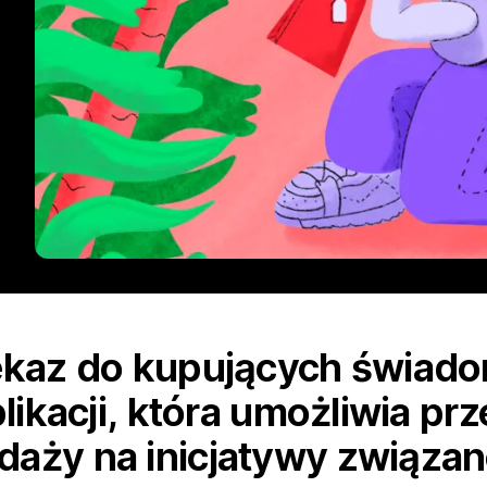
zekaz do kupujących świad
plikacji, która umożliwia pr
daży na inicjatywy związa