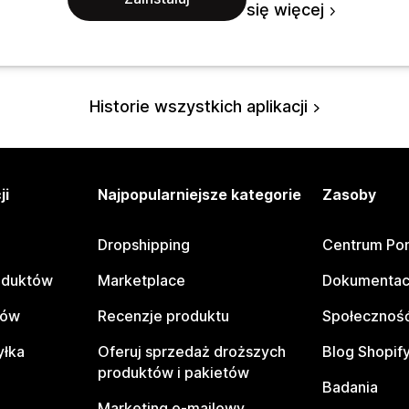
się więcej
Historie wszystkich aplikacji
ji
Najpopularniejsze kategorie
Zasoby
Dropshipping
Centrum Po
oduktów
Marketplace
Dokumentac
tów
Recenzje produktu
Społeczność
yłka
Oferuj sprzedaż droższych
Blog Shopif
produktów i pakietów
Badania
Marketing e-mailowy