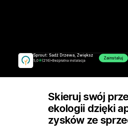
Sprout: Sadź Drzewa, Zwiększ
Zainstaluj
na 5 gwiazdek
5,0
(216)
•
Bezpłatna instalacja
Łączna liczba recenzji: 216
Skieruj swój pr
ekologii dzięki a
zysków ze sprze