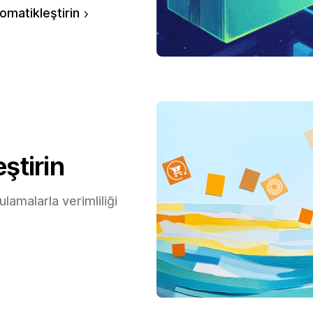
omatikleştirin
eştirin
lamalarla verimliliği