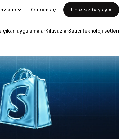
öz atın
Oturum aç
Ücretsiz başlayın
 çıkan uygulamalar
Kılavuzlar
Satıcı teknoloji setleri