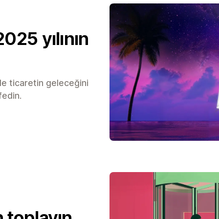
025 yılının
ile ticaretin geleceğini
fedin.
 toplayın