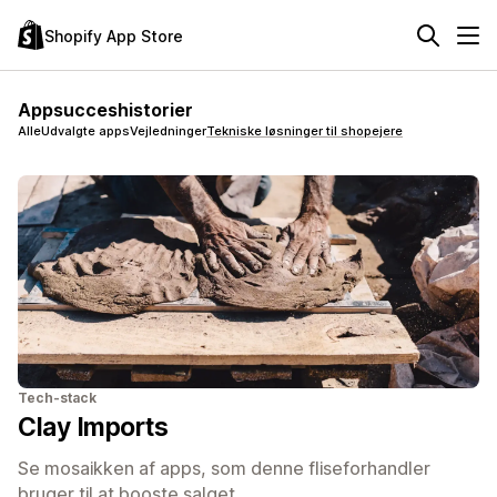
Shopify App Store
Appsucceshistorier
Alle
Udvalgte apps
Vejledninger
Tekniske løsninger til shopejere
Tech-stack
Clay Imports
Se mosaikken af apps, som denne fliseforhandler
bruger til at booste salget.