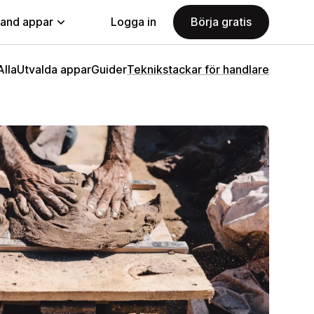
land appar
Logga in
Börja gratis
Alla
Utvalda appar
Guider
Teknikstackar för handlare