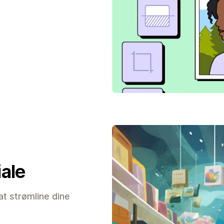
iale
at strømline dine