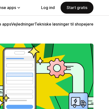
se apps
Log ind
Start gratis
e apps
Vejledninger
Tekniske løsninger til shopejere