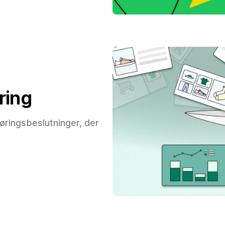
ring
øringsbeslutninger, der