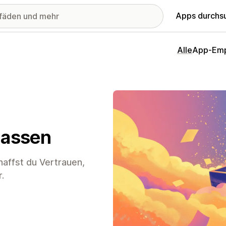
Apps durchs
Alle
App-Emp
passen
chaffst du Vertrauen,
.