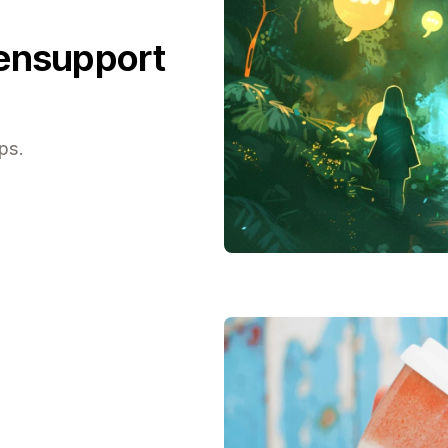
ensupport
ps.