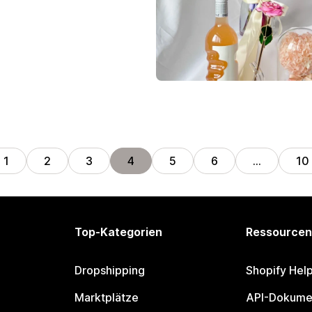
1
2
3
4
5
6
…
10
Top-Kategorien
Ressourcen
Dropshipping
Shopify Hel
Marktplätze
API-Dokume