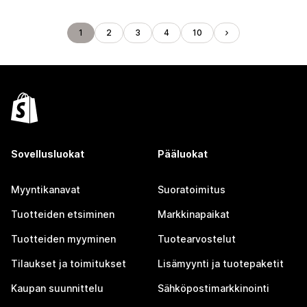
1
2
3
4
10
Sovellusluokat
Pääluokat
Myyntikanavat
Suoratoimitus
Tuotteiden etsiminen
Markkinapaikat
Tuotteiden myyminen
Tuotearvostelut
Tilaukset ja toimitukset
Lisämyynti ja tuotepaketit
Kaupan suunnittelu
Sähköpostimarkkinointi