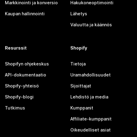
Markkinointi ja konversio
Hakukoneoptimointi
Kaupan hallinnointi
Lähetys
Valuutta ja käännös
Resurssit
Shopify
Shopifyn ohjekeskus
Tietoja
API-dokumentaatio
Uramahdollisuudet
Shopify-yhteisö
Sijoittajat
Shopify-blogi
Lehdistö ja media
Tutkimus
Kumppanit
Affiliate-kumppanit
Oikeudelliset asiat