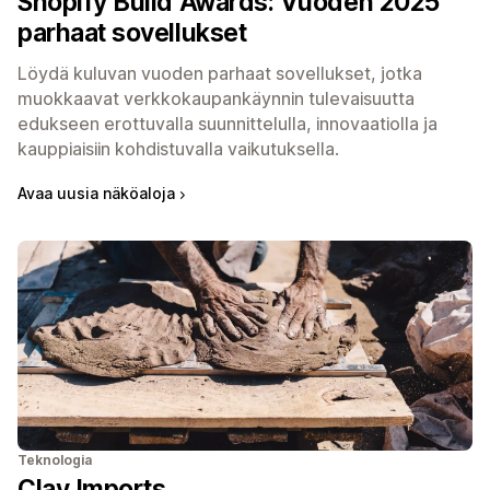
Shopify Build Awards: Vuoden 2025
parhaat sovellukset
Löydä kuluvan vuoden parhaat sovellukset, jotka
muokkaavat verkkokaupan­käynnin tulevaisuutta
edukseen erottuvalla suunnittelulla, innovaatiolla ja
kauppiaisiin kohdistuvalla vaikutuksella.
Avaa uusia näkö­aloja
Teknologia
Clay Imports