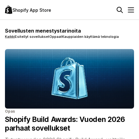
Shopify App Store
Sovellusten menestystarinoita
Kaikki
Esitellyt sovellukset
Oppaat
Kauppiaiden käyttämä teknologia
Opas
Shopify Build Awards: Vuoden 2026
parhaat sovellukset