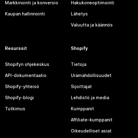
Markkinointi ja konversio
Hakukoneoptimointi
Kaupan hallinnointi
Lähetys
Valuutta ja käännös
Resurssit
Shopify
Shopifyn ohjekeskus
Tietoja
API-dokumentaatio
Uramahdollisuudet
Shopify-yhteisö
Sijoittajat
Shopify-blogi
Lehdistö ja media
Tutkimus
Kumppanit
Affiliate-kumppanit
Oikeudelliset asiat