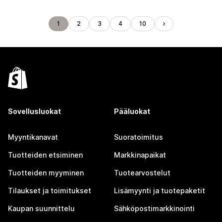
1
2
3
4
10
Sovellusluokat
Pääluokat
Myyntikanavat
Suoratoimitus
Tuotteiden etsiminen
Markkinapaikat
Tuotteiden myyminen
Tuotearvostelut
Tilaukset ja toimitukset
Lisämyynti ja tuotepaketit
Kaupan suunnittelu
Sähköpostimarkkinointi