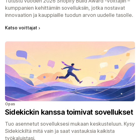
Tutustu vuoden 2026 Shopify Build Award -voittajiin –
kumppanien kehittämiin sovelluksiin, jotka nostavat
innovaation ja kauppiaille tuodun arvon uudelle tasolle.
Katso voittajat
Opas
Sidekickin kanssa toimivat sovellukset
Tuo asennetut sovelluksesi mukaan keskusteluun. Kysy
Sidekickiltä mitä vain ja saat vastauksia kaikista
työkaluistasi.