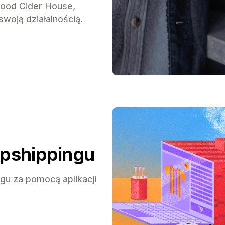
wood Cider House,
woją działalnością.
opshippingu
gu za pomocą aplikacji