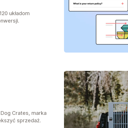
 120 układom
nwersji.
t Dog Crates, marka
ększyć sprzedaż.