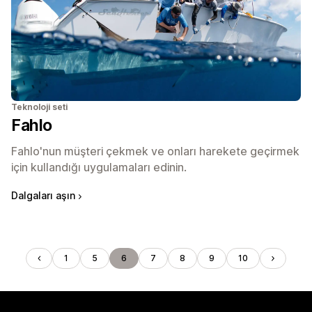
Teknoloji seti
Fahlo
Fahlo'nun müşteri çekmek ve onları harekete geçirmek
için kullandığı uygulamaları edinin.
Dalgaları aşın
1
5
6
7
8
9
10