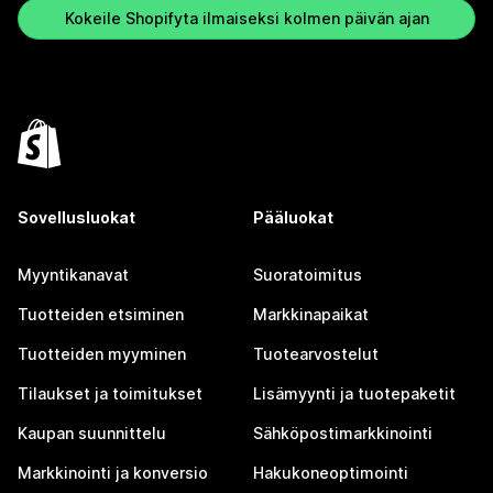
Kokeile Shopifyta ilmaiseksi kolmen päivän ajan
Sovellusluokat
Pääluokat
Myyntikanavat
Suoratoimitus
Tuotteiden etsiminen
Markkinapaikat
Tuotteiden myyminen
Tuotearvostelut
Tilaukset ja toimitukset
Lisämyynti ja tuotepaketit
Kaupan suunnittelu
Sähköpostimarkkinointi
Markkinointi ja konversio
Hakukoneoptimointi