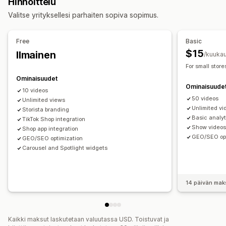
Hinnoittelu
UGC
Mukautukset
Valitse yrityksellesi parhaiten sopiva sopimus.
Mukautukset
Videon tuonti
Videotausta
Videosoitin
Mukautetut tyylit
Mukautettu CSS-koodi
Video-pienohjelma
Sulautetut videot
Free
Basic
Joukkolataus (siirto)
Kuvakoon muuttaminen
Ponnahdusilmoitukset
Karusellit
Mobiiliresponsiivisuus
$15
Ilmainen
/kuukau
Kuvan zoomaus
Hover-efektit
Mobiiliresponsiivisuus
For small store
Ostoa tarjoavat tunnisteet
Monikielisyys
Ominaisuudet
Ominaisuude
10 videos
50 videos
Unlimited views
Unlimited vi
Storista branding
Basic analyt
TikTok Shop integration
Show videos
Shop app integration
GEO/SEO opt
GEO/SEO optimization
Carousel and Spotlight widgets
14 päivän mak
Kaikki maksut laskutetaan valuutassa USD. Toistuvat ja