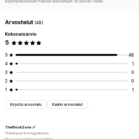
käyttöperusteiset maksut laskutetaan 30 päivän välein.
Arvostelut
(48)
Kokonaisarvio
5
5
46
4
1
3
0
2
0
1
1
Kirjoita arvostelu
Kaikki arvostelut
TheBlockZone
Yhdistynyt kuningaskunta