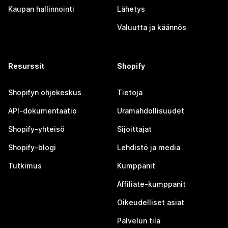
Kaupan hallinnointi
Lähetys
Valuutta ja käännös
Resurssit
Shopify
Shopifyn ohjekeskus
Tietoja
API-dokumentaatio
Uramahdollisuudet
Shopify-yhteisö
Sijoittajat
Shopify-blogi
Lehdistö ja media
Tutkimus
Kumppanit
Affiliate-kumppanit
Oikeudelliset asiat
Palvelun tila