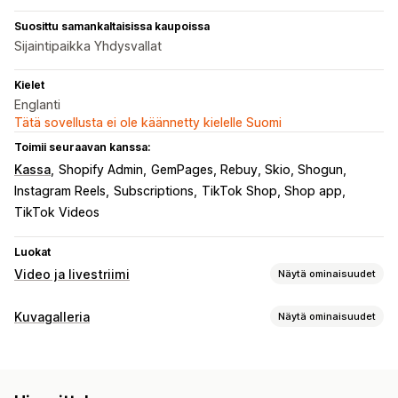
Suosittu samankaltaisissa kaupoissa
Sijaintipaikka Yhdysvallat
Kielet
Englanti
Tätä sovellusta ei ole käännetty kielelle Suomi
Toimii seuraavan kanssa:
Kassa
Shopify Admin
GemPages, Rebuy, Skio, Shogun
Instagram Reels
Subscriptions
TikTok Shop, Shop app
TikTok Videos
Luokat
Video ja livestriimi
Näytä ominaisuudet
Videoiden hallinnointi
Kuvagalleria
Näytä ominaisuudet
Ostoa tarjoavat videot
Automaattinen toisto
Galleriatyypit
Lisää ostoskoriin
Interaktiivinen video
Kassa
UGC
Karuselli
Lightbox
Ruudukko
Rivi
Liukusäädin
Video
Analytiikka