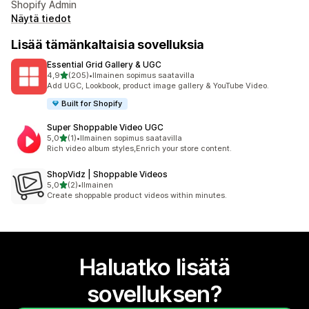
Shopify Admin
Näytä tiedot
Lisää tämänkaltaisia sovelluksia
Essential Grid Gallery & UGC
/ 5 tähteä
4,9
(205)
•
Ilmainen sopimus saatavilla
205 arvostelua yhteensä
Add UGC, Lookbook, product image gallery & YouTube Video.
Built for Shopify
Super Shoppable Video UGC
/ 5 tähteä
5,0
(1)
•
Ilmainen sopimus saatavilla
1 arvostelua yhteensä
Rich video album styles,Enrich your store content.
ShopVidz | Shoppable Videos
/ 5 tähteä
5,0
(2)
•
Ilmainen
2 arvostelua yhteensä
Create shoppable product videos within minutes.
Haluatko lisätä
sovelluksen?