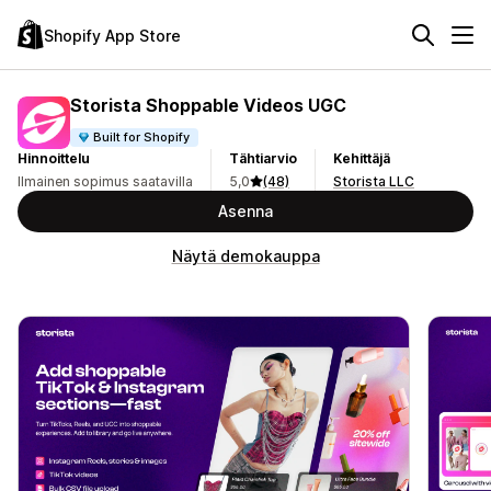
Shopify App Store
Storista Shoppable Videos UGC
Built for Shopify
Hinnoittelu
Tähtiarvio
Kehittäjä
Ilmainen sopimus saatavilla
5,0
(48)
Storista LLC
Asenna
Näytä demokauppa