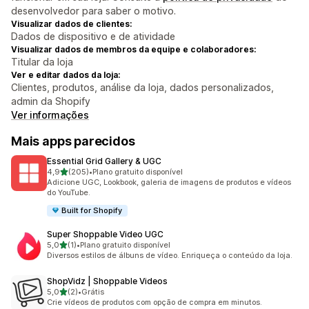
desenvolvedor para saber o motivo.
Visualizar dados de clientes:
Dados de dispositivo e de atividade
Visualizar dados de membros da equipe e colaboradores:
Titular da loja
Ver e editar dados da loja:
Clientes, produtos, análise da loja, dados personalizados,
admin da Shopify
Ver informações
Mais apps parecidos
Essential Grid Gallery & UGC
de 5 estrelas
4,9
(205)
•
Plano gratuito disponível
205 avaliações ao todo
Adicione UGC, Lookbook, galeria de imagens de produtos e vídeos
do YouTube.
Built for Shopify
Super Shoppable Video UGC
de 5 estrelas
5,0
(1)
•
Plano gratuito disponível
1 avaliações ao todo
Diversos estilos de álbuns de vídeo. Enriqueça o conteúdo da loja.
ShopVidz | Shoppable Videos
de 5 estrelas
5,0
(2)
•
Grátis
2 avaliações ao todo
Crie vídeos de produtos com opção de compra em minutos.