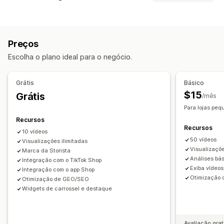
Vídeos com opção de compra
Reprodução automática
Tipos de galeria
Adicionar ao carrinho
Vídeo interativo
Checkout
UGC
Carrossel
Lightbox
Grade
Linha
Barra deslizante
Vídeo
Análises
Preços
UGC
Personalização
Escolha o plano ideal para o negócio.
Personalização
Importação de vídeo
Plano de fundo dos vídeos
Estilos personalizados
CSS personalizado
Reprodutor de vídeo
Widget de vídeo
Grátis
Básico
Upload em massa
Redimensionamento de imagens
Vídeos incorporados
Pop-ups
Carrosséis
$15
Grátis
/mês
Zoom de imagem
Responsividade para dispositivos móveis
Para lojas pe
Efeitos de visualização ao passar o cursor do mouse
Recursos
Recursos
Responsividade para dispositivos móveis
10 vídeos
50 vídeos
Tags com opção de compra
Visualizações ilimitadas
Em vários idiomas
Visualizaçõe
Marca da Storista
Análises bá
Integração com o TikTok Shop
Exiba vídeo
Integração com o app Shop
Otimização
Otimização de GEO/SEO
Widgets de carrossel e destaque
Avaliação grat