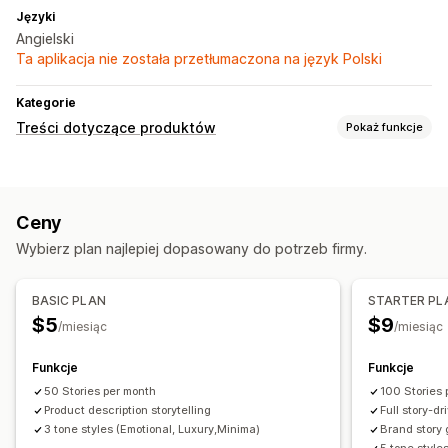
Języki
Angielski
Ta aplikacja nie została przetłumaczona na język Polski
Kategorie
Treści dotyczące produktów
Pokaż funkcje
Typy zawartości
Opisy
Ceny
Tworzenie treści
Wybierz plan najlepiej dopasowany do potrzeb firmy.
Generowanie treści przy pomocy AI
Szablony instrukcji
Edycja zbiorcza
BASIC PLAN
STARTER PL
$5
$9
/miesiąc
/miesiąc
Funkcje
Funkcje
50 Stories per month
100 Stories 
Product description storytelling
Full story-d
3 tone styles (Emotional, Luxury,Minima)
Brand story 