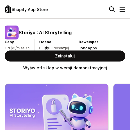
Shopify App Store
Storiyo : AI Storytelling
Ceny
Ocena
Deweloper
Od $5/miesiąc
0,0
(0 Recenzje)
JoboApps
Zainstaluj
Wyświetl sklep w wersji demonstracyjnej