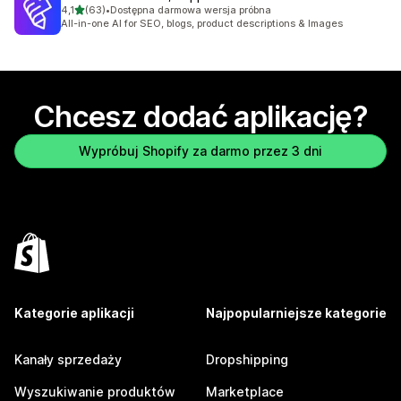
na 5 gwiazdek
4,1
(63)
•
Dostępna darmowa wersja próbna
Łączna liczba recenzji: 63
All-in-one AI for SEO, blogs, product descriptions & Images
Chcesz dodać aplikację?
Wypróbuj Shopify za darmo przez 3 dni
Kategorie aplikacji
Najpopularniejsze kategorie
Kanały sprzedaży
Dropshipping
Wyszukiwanie produktów
Marketplace