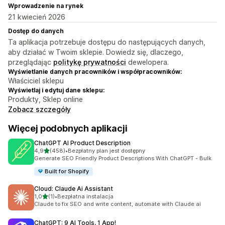
Wprowadzenie na rynek
21 kwiecień 2026
Dostęp do danych
Ta aplikacja potrzebuje dostępu do następujących danych,
aby działać w Twoim sklepie. Dowiedz się, dlaczego,
przeglądając
politykę prywatności
dewelopera.
Wyświetlanie danych pracowników i współpracowników:
Właściciel sklepu
Wyświetlaj i edytuj dane sklepu:
Produkty, Sklep online
Zobacz szczegóły
Więcej podobnych aplikacji
ChatGPT AI Product Description
na 5 gwiazdek
4,9
(458)
•
Bezpłatny plan jest dostępny
Łączna liczba recenzji: 458
Generate SEO Friendly Product Descriptions With ChatGPT - Bulk
Built for Shopify
Cloud: Claude Ai Assistant
na 5 gwiazdek
1,0
(1)
•
Bezpłatna instalacja
Łączna liczba recenzji: 1
Claude to fix SEO and write content, automate with Claude ai
ChatGPT: 9 AI Tools, 1 App!