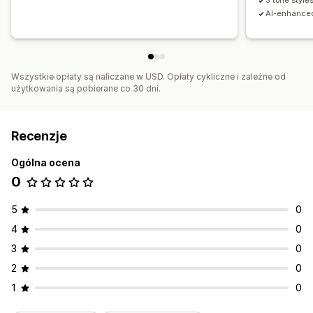
5 tone style
AI-enhanced
Wszystkie opłaty są naliczane w USD. Opłaty cykliczne i zależne od
użytkowania są pobierane co 30 dni.
Recenzje
Ogólna ocena
0
5
0
4
0
3
0
2
0
1
0