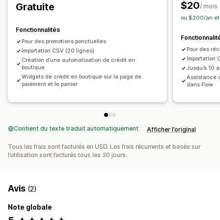
Récompenses que vous pouvez offrir
$20
Gratuite
/ mois
Cadeaux
Remises en espèces
Crédits en magasin
ou $200/an et
Récompenses POS
Récompenses personnalisées
Fonctionnalités
Fonctionnalit
Pour des promotions ponctuelles
Pour des réc
Importation CSV (20 lignes)
Importation 
Création d’une automatisation de crédit en
boutique
Jusqu’à 10 a
Widgets de crédit en boutique sur la page de
Assistance a
paiement et le panier
dans Flow
Contient du texte traduit automatiquement
Afficher l’original
Tous les frais sont facturés en USD. Les frais récurrents et basés sur
l’utilisation sont facturés tous les 30 jours.
Avis
(2)
Note globale