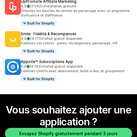
UpPromote Affiliate Marketing
étoile(s) sur 5
4,9
(3 592)
•
Installation gratuite
3592 avis au total
Stimulez les boucles de ventes de parrainage avec un programme
d’influence et d’affiliation
Built for Shopify
Smile : Fidélité & Récompenses
étoile(s) sur 5
4,9
(4 177)
•
Forfait gratuit disponible
4177 avis au total
Fidélisez vos clients : points, récompenses, parrainage, VIP
Built for Shopify
Appstle℠ Subscriptions App
étoile(s) sur 5
5,0
(8 143)
•
Forfait gratuit disponible
8143 avis au total
Fidélisez clients avec abonnement, build-a-box, et groupement
Built for Shopify
Vous souhaitez ajouter une
application ?
Essayez Shopify gratuitement pendant 3 jours