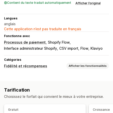
Contient du texte traduit automatiquement
Afficher l’original
Langues
anglais
Cette application n’est pas traduite en français
Fonctionne avec
Processus de paiement
Shopify Flow
Interface administrateur Shopify
CSV import
Flow
Klaviyo
Catégories
Fidélité et récompenses
Afficher les fonctionnalités
Types de programmes
Programmes de récompenses
Tarification
Programmes de cartes-cadeaux
Choisissez le forfait qui convient le mieux à votre entreprise.
Programmes de remises en espèces
Porte-monnaie électroniques
Gratuit
Croissance