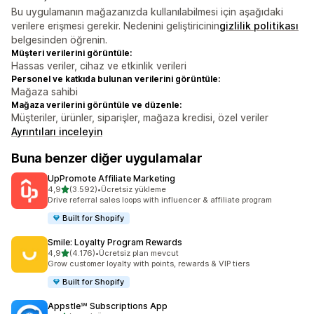
Bu uygulamanın mağazanızda kullanılabilmesi için aşağıdaki
verilere erişmesi gerekir. Nedenini geliştiricinin
gizlilik politikası
belgesinden öğrenin.
Müşteri verilerini görüntüle:
Hassas veriler, cihaz ve etkinlik verileri
Personel ve katkıda bulunan verilerini görüntüle:
Mağaza sahibi
Mağaza verilerini görüntüle ve düzenle:
Müşteriler, ürünler, siparişler, mağaza kredisi, özel veriler
Ayrıntıları inceleyin
Buna benzer diğer uygulamalar
UpPromote Affiliate Marketing
5 yıldız üzerinden
4,9
(3.592)
•
Ücretsiz yükleme
toplam 3592 değerlendirme
Drive referral sales loops with influencer & affiliate program
Built for Shopify
Smile: Loyalty Program Rewards
5 yıldız üzerinden
4,9
(4.176)
•
Ücretsiz plan mevcut
toplam 4176 değerlendirme
Grow customer loyalty with points, rewards & VIP tiers
Built for Shopify
Appstle℠ Subscriptions App