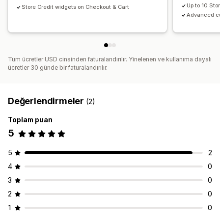
Up to 10 Sto
Store Credit widgets on Checkout & Cart
Advanced cu
Tüm ücretler USD cinsinden faturalandırılır. Yinelenen ve kullanıma dayalı
ücretler 30 günde bir faturalandırılır.
Değerlendirmeler
(2)
Toplam puan
5
5
2
4
0
3
0
2
0
1
0