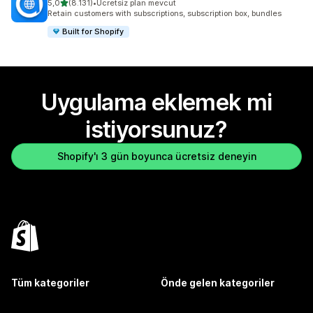
5 yıldız üzerinden
5,0
(8.131)
•
Ücretsiz plan mevcut
toplam 8131 değerlendirme
Retain customers with subscriptions, subscription box, bundles
Built for Shopify
Uygulama eklemek mi
istiyorsunuz?
Shopify'ı 3 gün boyunca ücretsiz deneyin
Tüm kategoriler
Önde gelen kategoriler