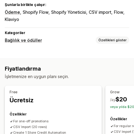
Şunlarla birlikte çalışır:
Ödeme
Shopify Flow
Shopify Yöneticisi
CSV import
Flow
Klaviyo
Kategoriler
Bağlılık ve ödüller
Özellikleri göster
Program türleri
Ödül programları
Hediye kartı programları
Fiyatlandırma
Nakit iade programları
Dijital cüzdanlar
İşletmenize en uygun planı seçin.
Sunabileceğiniz ödüller
Hediyeler
Nakit iadesi
Mağaza kredisi
POS ödülleri
Free
Grow
Özel ödüller
$20
Ücretsiz
/ay
veya yılda $20
Özellikler
Özellikler
For one-off promotions
For regular 
CSV Import (20 rows)
CSV Import 
Create 1 Store Credit Automation