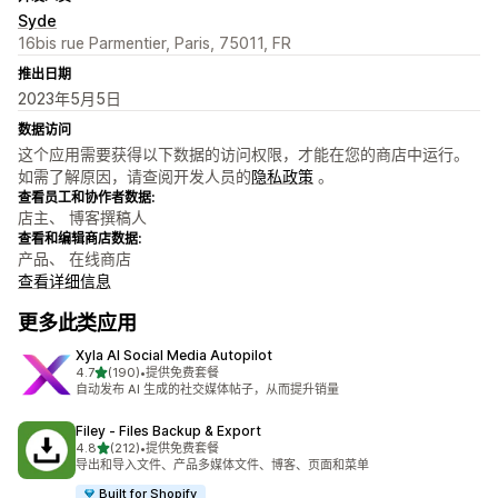
Syde
16bis rue Parmentier, Paris, 75011, FR
推出日期
2023年5月5日
数据访问
这个应用需要获得以下数据的访问权限，才能在您的商店中运行。
如需了解原因，请查阅开发人员的
隐私政策
。
查看员工和协作者数据:
店主、 博客撰稿人
查看和编辑商店数据:
产品、 在线商店
查看详细信息
更多此类应用
Xyla AI Social Media Autopilot
星（满分 5 星）
4.7
(190)
•
提供免费套餐
总共 190 条评论
自动发布 AI 生成的社交媒体帖子，从而提升销量
Filey ‑ Files Backup & Export
星（满分 5 星）
4.8
(212)
•
提供免费套餐
总共 212 条评论
导出和导入文件、产品多媒体文件、博客、页面和菜单
Built for Shopify