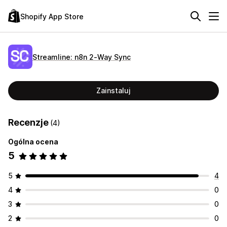
Shopify App Store
Streamline: n8n 2‑Way Sync
Zainstaluj
Recenzje
(4)
Ogólna ocena
5
5
4
4
0
3
0
2
0