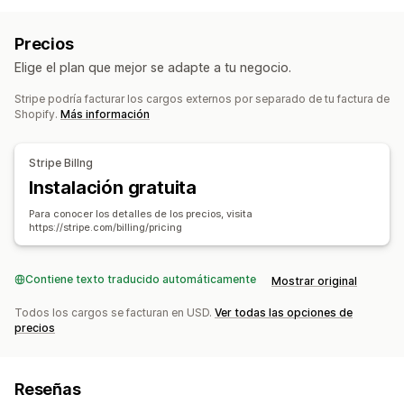
Suscripciones de acceso
Membresías
Servicios
Paquetes de productos
Cajas de suscripción
Donaciones
Precios
Productos digitales
Productos físicos
Elige el plan que mejor se adapte a tu negocio.
Suscripciones personalizadas
Stripe podría facturar los cargos externos por separado de tu factura de
Precios que puedes fijar
Shopify.
Más información
Pagos recurrentes
Suscribirse y ahorrar
Precios fijos
Freemium
Períodos de prueba
Pago único
Stripe Billng
Instalación gratuita
Para conocer los detalles de los precios, visita
https://stripe.com/billing/pricing
Contiene texto traducido automáticamente
Mostrar original
Todos los cargos se facturan en USD.
Ver todas las opciones de
precios
Reseñas