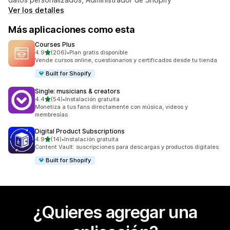
Ver los detalles
Más aplicaciones como esta
Courses Plus
de 5 estrellas
4.9
(206)
•
Plan gratis disponible
206 reseñas en total
Vende cursos online, cuestionarios y certificados desde tu tienda
Built for Shopify
Single: musicians & creators
de 5 estrellas
4.4
(54)
•
Instalación gratuita
54 reseñas en total
Monetiza a tus fans directamente con música, videos y
membresías
Digital Product Subscriptions
de 5 estrellas
4.9
(14)
•
Instalación gratuita
14 reseñas en total
Content Vault: suscripciones para descargas y productos digitales
Built for Shopify
¿Quieres agregar una