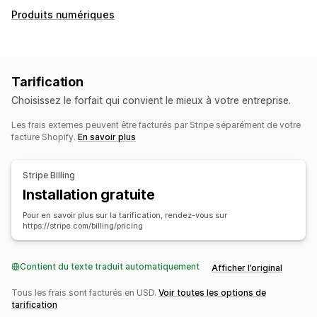
Types d’abonnement
Produits numériques
Abonnements de réapprovisionnement
Abonnements d’accès
Adhésions
Services
Lots de produits
Colis par abonnement
Dons
Tarification
Produits numériques
Produits physiques
Choisissez le forfait qui convient le mieux à votre entreprise.
Abonnements personnalisés
Les frais externes peuvent être facturés par Stripe séparément de votre
Tarification que vous pouvez définir
facture Shopify.
En savoir plus
Paiements récurrents
S’abonner et économiser
Tarification fixe
Freemium
Périodes d’essai
Stripe Billing
Paiement unique
Installation gratuite
Pour en savoir plus sur la tarification, rendez-vous sur
https://stripe.com/billing/pricing
Contient du texte traduit automatiquement
Afficher l’original
Tous les frais sont facturés en USD.
Voir toutes les options de
tarification