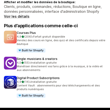
Afficher et modifier les données de la boutique:
Clients, produits, commandes, réductions, Boutique en ligne,
données personnalisées, interface d'administration Shopify
Voir les détails
Plus d’applications comme celle-ci
Courses Plus
étoile(s) sur 5
4,9
(206)
•
Forfait gratuit disponible
206 avis au total
Vendez des cours en ligne, des quiz et des certificats depuis votre
boutique
Built for Shopify
Single: musicians & creators
étoile(s) sur 5
4,5
(55)
•
Installation gratuite
55 avis au total
Monétiser directement vos fans grâce à la musique, à la vidéo et
aux abonnements
Digital Product Subscriptions
étoile(s) sur 5
4,9
(14)
•
Installation gratuite
14 avis au total
Content Vault : abonnements pour des téléchargements et des
produits numériques
Built for Shopify