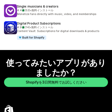
Single: musicians & creators
5つ星中
4.4
(53)
•
無料インストール
合計レビュー数：53件
Monetize fans directly with music, video, and memberships
Digital Product Subscriptions
5つ星中
4.9
(14)
•
無料インストール
合計レビュー数：14件
Content Vault: Subscriptions for digital downloads & products
Built for Shopify
使ってみたいアプリがあり
ましたか？
Shopifyを3日間無料でお試しください