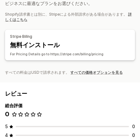
設定可能な価格設定方式
ビジネスに最適なプランをお選びください。
定期的な支払い
お得な定期購入
固定価格設定
フリーミアム
Shopify請求書とは別に、Stripeによる外部請求がある場合があります。
詳
トライアル期間
1回限りの決済
しくはこちら
Stripe Billng
無料インストール
For Pricing Details go to https://stripe.com/billing/pricing
すべての料金はUSDで請求されます。
すべての価格オプションを見る
レビュー
総合評価
0
5
0
4
0