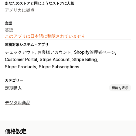
あなたのストアと同じようなストアに人気
アメリカに拠点
言語
英語
このアプリは日本語に翻訳されていません
連携対象システム・アプリ
チェックアウト
お客様アカウント
Shopify管理者ページ
Customer Portal
Stripe Account
Stripe Billing
Stripe Products
Stripe Subscriptions
カテゴリー
定期購入
機能を表示
サブスクリプション・定期購入タイプ
デジタル商品
補充定期購入
サブスクリプション・定期購入へのアクセス
メンバーシップ
サービス
商品バンドル
定期購入ボックス
寄付
デジタル商品
有形商品
カスタムの定期購入
価格設定