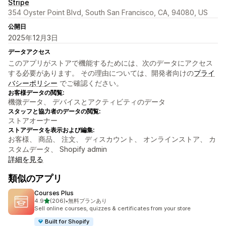
Stripe
354 Oyster Point Blvd, South San Francisco, CA, 94080, US
公開日
2025年12月3日
データアクセス
このアプリがストアで機能するためには、次のデータにアクセス
する必要があります。 その理由については、開発者向けの
プライ
バシーポリシー
でご確認ください。
お客様データの閲覧:
機微データ、 デバイスとアクティビティのデータ
スタッフと協力者のデータの閲覧:
ストアオーナー
ストアデータを表示および編集:
お客様、 商品、 注文、 ディスカウント、 オンラインストア、 カ
スタムデータ、 Shopify admin
詳細を見る
類似のアプリ
Courses Plus
5つ星中
4.9
(206)
•
無料プランあり
合計レビュー数：206件
Sell online courses, quizzes & certificates from your store
Built for Shopify