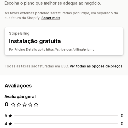
Escolha o plano que melhor se adequa ao negócio.
Preços que pode definir
As taxas externas poderão ser faturadas por Stripe, em separado da
Pagamentos recorrentes
Subscrição e poupança
sua fatura da Shopify.
Saber mais
Preços fixos
Freemium
Períodos de avaliação
Pagamento único
Stripe Billng
Instalação gratuita
For Pricing Details go to https://stripe.com/billing/pricing
Todas as taxas são faturadas em USD.
Ver todas as opções de preços
Avaliações
Avaliação geral
0
5
0
4
0