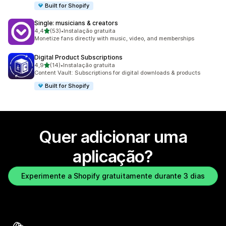
Built for Shopify
Single: musicians & creators
de 5 estrelas
4,4
(53)
•
Instalação gratuita
53 total de avaliações
Monetize fans directly with music, video, and memberships
Digital Product Subscriptions
de 5 estrelas
4,9
(14)
•
Instalação gratuita
14 total de avaliações
Content Vault: Subscriptions for digital downloads & products
Built for Shopify
Quer adicionar uma
aplicação?
Experimente a Shopify gratuitamente durante 3 dias