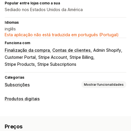
Popular entre lojas como a sua
Sediado nos Estados Unidos da América
Idiomas
inglês
Esta aplicação não está traduzida em português (Portugal)
Funciona com
Finalização da compra
Contas de clientes
Admin Shopify
Customer Portal
Stripe Account
Stripe Billing
Stripe Products
Stripe Subscriptions
Categorias
Subscrições
Mostrar funcionalidades
Tipos de subscrição
Produtos digitais
Subscrições de reabastecimento
Subscrições de acesso
Adesões
Serviços
Pacotes de produtos
Caixas de subscrição
Donativos
Produtos digitais
Preços
Produtos físicos
Subscrições personalizadas