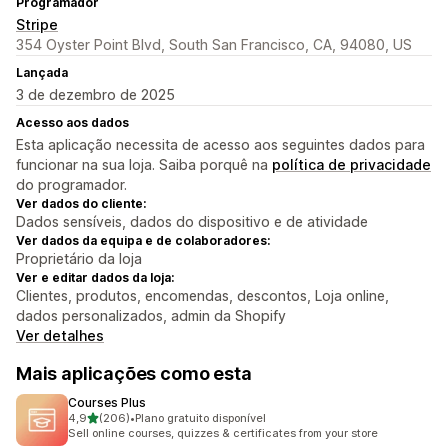
Programador
Stripe
354 Oyster Point Blvd, South San Francisco, CA, 94080, US
Lançada
3 de dezembro de 2025
Acesso aos dados
Esta aplicação necessita de acesso aos seguintes dados para
funcionar na sua loja. Saiba porquê na
política de privacidade
do programador.
Ver dados do cliente:
Dados sensíveis, dados do dispositivo e de atividade
Ver dados da equipa e de colaboradores:
Proprietário da loja
Ver e editar dados da loja:
Clientes, produtos, encomendas, descontos, Loja online,
dados personalizados, admin da Shopify
Ver detalhes
Mais aplicações como esta
Courses Plus
de 5 estrelas
4,9
(206)
•
Plano gratuito disponível
206 total de avaliações
Sell online courses, quizzes & certificates from your store