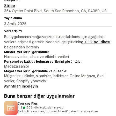
Stripe
354 Oyster Point Blvd, South San Francisco, CA, 94080, US
Yayınlanma
3 Aralık 2025
Veri erişimi
Bu uygulamanın mağazanızda kullanılabilmesi için aşağıdaki
verilere erişmesi gerekir. Nedenini geliştiricinin
gizlilik politikası
belgesinden öğrenin.
Müşteri verilerini görüntüle:
Hassas veriler, cihaz ve etkinlik verileri
Personel ve katkıda bulunan verilerini görüntüle:
Mağaza sahibi
Mağaza verilerini görüntüle ve düzenle:
Müşteriler, ürünler, siparişler, indirimler, Online Mağaza, özel
veriler, Shopify yöneticisi
Ayrıntıları inceleyin
Buna benzer diğer uygulamalar
Courses Plus
5 yıldız üzerinden
4,9
(206)
•
Ücretsiz plan mevcut
toplam 206 değerlendirme
Sell online courses, quizzes & certificates from your store