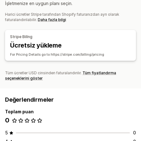
Ayarlayabileceğiniz fiyatlandırma
İşletmenize en uygun planı seçin.
Yinelenen ödemeler
Abone olun ve tasarruf edin
Harici ücretler Stripe tarafından Shopify faturanızdan ayrı olarak
Sabit fiyatlandırma
Freemium
Deneme süreleri
faturalandırılabilir.
Daha fazla bilgi
Tek seferlik ödeme
Stripe Billng
Ücretsiz yükleme
For Pricing Details go to https://stripe.com/billing/pricing
Tüm ücretler USD cinsinden faturalandırılır.
Tüm fiyatlandırma
seçeneklerini göster
Değerlendirmeler
Toplam puan
0
5
0