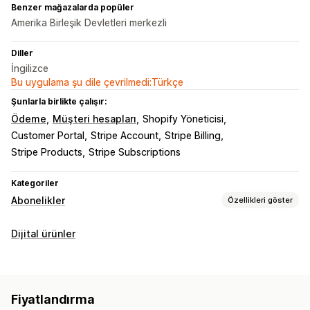
Benzer mağazalarda popüler
Amerika Birleşik Devletleri merkezli
Diller
İngilizce
Bu uygulama şu dile çevrilmedi:Türkçe
Şunlarla birlikte çalışır:
Ödeme
Müşteri hesapları
Shopify Yöneticisi
Customer Portal
Stripe Account
Stripe Billing
Stripe Products
Stripe Subscriptions
Kategoriler
Abonelikler
Özellikleri göster
Abonelik türleri
Dijital ürünler
Yenilemeli abonelikler
Erişim abonelikleri
Üyelikler
Hizmetler
Ürün paketleri
Abonelik kutuları
Bağışlar
Dijital ürünler
Fiziksel ürünler
Özel abonelikler
Fiyatlandırma