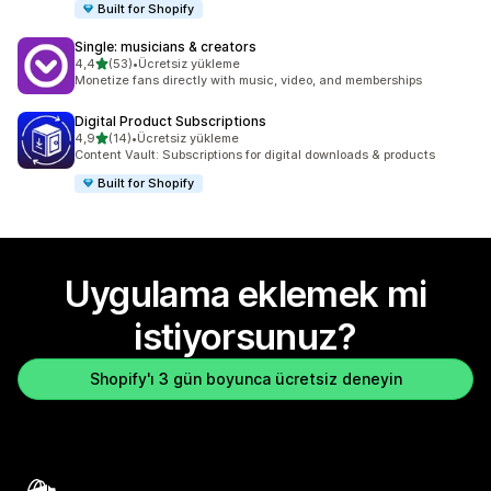
Built for Shopify
Single: musicians & creators
5 yıldız üzerinden
4,4
(53)
•
Ücretsiz yükleme
toplam 53 değerlendirme
Monetize fans directly with music, video, and memberships
Digital Product Subscriptions
5 yıldız üzerinden
4,9
(14)
•
Ücretsiz yükleme
toplam 14 değerlendirme
Content Vault: Subscriptions for digital downloads & products
Built for Shopify
Uygulama eklemek mi
istiyorsunuz?
Shopify'ı 3 gün boyunca ücretsiz deneyin