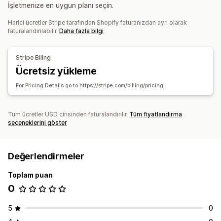
Ayarlayabileceğiniz fiyatlandırma
İşletmenize en uygun planı seçin.
Yinelenen ödemeler
Abone olun ve tasarruf edin
Harici ücretler Stripe tarafından Shopify faturanızdan ayrı olarak
Sabit fiyatlandırma
Freemium
Deneme süreleri
faturalandırılabilir.
Daha fazla bilgi
Tek seferlik ödeme
Stripe Billng
Ücretsiz yükleme
For Pricing Details go to https://stripe.com/billing/pricing
Tüm ücretler USD cinsinden faturalandırılır.
Tüm fiyatlandırma
seçeneklerini göster
Değerlendirmeler
Toplam puan
0
5
0