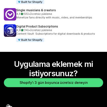
Built for Shopify
Single: musicians & creators
5 yıldız üzerinden
4,5
(55)
•
Ücretsiz yükleme
toplam 55 değerlendirme
Monetize fans directly with music, video, and memberships
Digital Product Subscriptions
5 yıldız üzerinden
4,9
(14)
•
Ücretsiz yükleme
toplam 14 değerlendirme
Content Vault: Subscriptions for digital downloads & products
Built for Shopify
Uygulama eklemek mi
istiyorsunuz?
Shopify'ı 3 gün boyunca ücretsiz deneyin