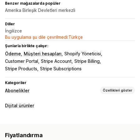
Benzer mağazalarda popüler
Amerika Birleşik Devletleri merkezli
Diller
İngilizce
Bu uygulama şu dile çevrilmedi:Türkçe
Şunlarla birlikte çalışır:
Ödeme
Müşteri hesapları
Shopify Yöneticisi
Customer Portal
Stripe Account
Stripe Billing
Stripe Products
Stripe Subscriptions
Kategoriler
Abonelikler
Özellikleri göster
Abonelik türleri
Dijital ürünler
Yenilemeli abonelikler
Erişim abonelikleri
Üyelikler
Hizmetler
Ürün paketleri
Abonelik kutuları
Bağışlar
Dijital ürünler
Fiziksel ürünler
Özel abonelikler
Fiyatlandırma