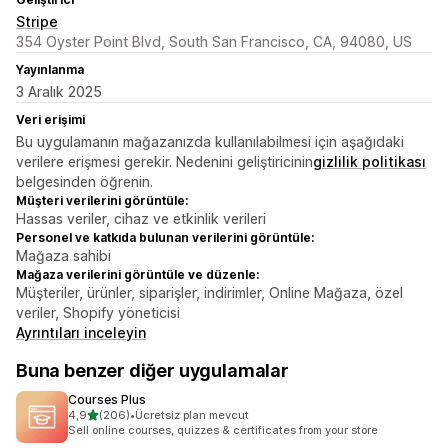
Stripe
354 Oyster Point Blvd, South San Francisco, CA, 94080, US
Yayınlanma
3 Aralık 2025
Veri erişimi
Bu uygulamanın mağazanızda kullanılabilmesi için aşağıdaki
verilere erişmesi gerekir. Nedenini geliştiricinin
gizlilik politikası
belgesinden öğrenin.
Müşteri verilerini görüntüle:
Hassas veriler, cihaz ve etkinlik verileri
Personel ve katkıda bulunan verilerini görüntüle:
Mağaza sahibi
Mağaza verilerini görüntüle ve düzenle:
Müşteriler, ürünler, siparişler, indirimler, Online Mağaza, özel
veriler, Shopify yöneticisi
Ayrıntıları inceleyin
Buna benzer diğer uygulamalar
Courses Plus
5 yıldız üzerinden
4,9
(206)
•
Ücretsiz plan mevcut
toplam 206 değerlendirme
Sell online courses, quizzes & certificates from your store