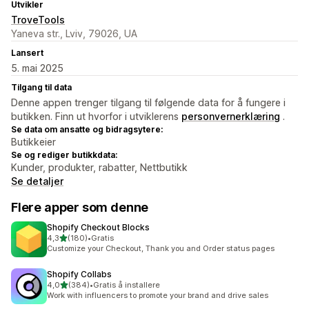
Utvikler
TroveTools
Yaneva str., Lviv, 79026, UA
Lansert
5. mai 2025
Tilgang til data
Denne appen trenger tilgang til følgende data for å fungere i
butikken. Finn ut hvorfor i utviklerens
personvernerklæring
.
Se data om ansatte og bidragsytere:
Butikkeier
Se og rediger butikkdata:
Kunder, produkter, rabatter, Nettbutikk
Se detaljer
Flere apper som denne
Shopify Checkout Blocks
av 5 stjerner
4,3
(180)
•
Gratis
Totalt 180 omtaler
Customize your Checkout, Thank you and Order status pages
Shopify Collabs
av 5 stjerner
4,0
(384)
•
Gratis å installere
Totalt 384 omtaler
Work with influencers to promote your brand and drive sales