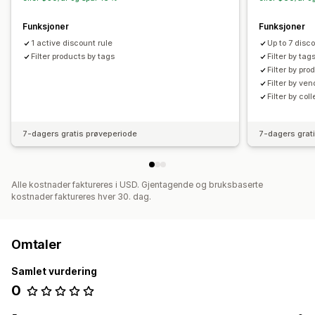
Segmentering
Tagging
Filtrering
Funksjoner
Funksjoner
1 active discount rule
Up to 7 disc
Filter products by tags
Filter by tag
Filter by pro
Filter by ven
Filter by col
7-dagers gratis prøveperiode
7-dagers grat
Alle kostnader faktureres i USD. Gjentagende og bruksbaserte
kostnader faktureres hver 30. dag.
Omtaler
Samlet vurdering
0