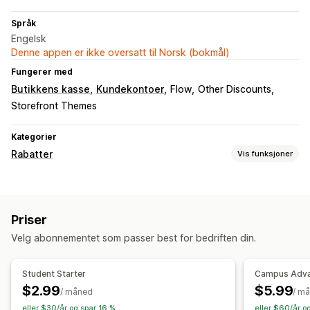
Språk
Engelsk
Denne appen er ikke oversatt til Norsk (bokmål)
Fungerer med
Butikkens kasse
Kundekontoer
Flow
Other Discounts
Storefront Themes
Kategorier
Rabatter
Vis funksjoner
Rabattyper
Faste priser
Flate rabatter
Prosentbaserte rabatter
Priser
Handlekurvrabatter
Kasserabatter
Dynamisk prissetting
Velg abonnementet som passer best for bedriften din.
Egendefinerte rabatter
Administrere rabatter
Student Starter
Campus Adv
Maler
Lokalisering
Utløsere og regler
$2.99
$5.99
/ måned
/ m
Stabling av rabatter
Automasjoner
Målretting
eller $30/år og spar 16 %
eller $60/år o