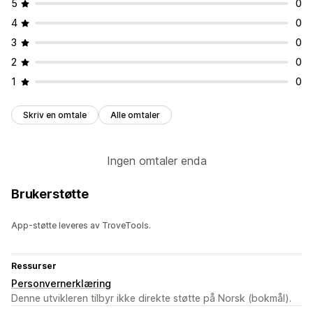
5
0
4
0
3
0
2
0
1
0
Skriv en omtale
Alle omtaler
Ingen omtaler enda
Brukerstøtte
App-støtte leveres av TroveTools.
Ressurser
Personvernerklæring
Denne utvikleren tilbyr ikke direkte støtte på Norsk (bokmål).