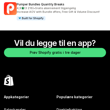
Pumper Bundles Quantity Breaks
av 5 stjerner
4,9
(3 216)
•
Gratis abonnement tilgjengelig
Totalt 3216 omtaler
Increase AOV with Bundle offers, Free Gift & Volume Discount!
Built for Shopify
Vil du legge til en app?
Prøv Shopify gratis i tre dager
Appkategorier
Populære kategorier
Salgskanaler
Direktefrakting