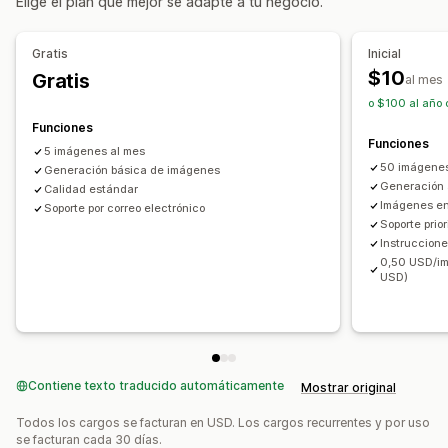
Elige el plan que mejor se adapte a tu negocio.
Llenado generativo
Gratis
Inicial
$10
Gratis
al mes
o $100 al año 
Funciones
Funciones
5 imágenes al mes
50 imágenes
Generación básica de imágenes
Generación 
Calidad estándar
Imágenes e
Soporte por correo electrónico
Soporte prior
Instruccion
0,50 USD/im
USD)
Contiene texto traducido automáticamente
Mostrar original
Todos los cargos se facturan en USD. Los cargos recurrentes y por uso
se facturan cada 30 días.