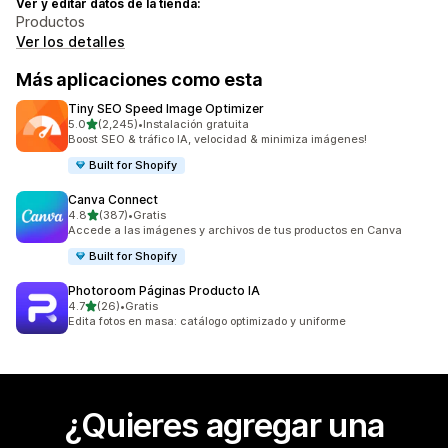
Ver y editar datos de la tienda:
Productos
Ver los detalles
Más aplicaciones como esta
Tiny SEO Speed Image Optimizer
de 5 estrellas
5.0
(2,245)
•
Instalación gratuita
2245 reseñas en total
Boost SEO & tráfico IA, velocidad & minimiza imágenes!
Built for Shopify
Canva Connect
de 5 estrellas
4.8
(387)
•
Gratis
387 reseñas en total
Accede a las imágenes y archivos de tus productos en Canva
Built for Shopify
Photoroom Páginas Producto IA
de 5 estrellas
4.7
(26)
•
Gratis
26 reseñas en total
Edita fotos en masa: catálogo optimizado y uniforme
¿Quieres agregar una