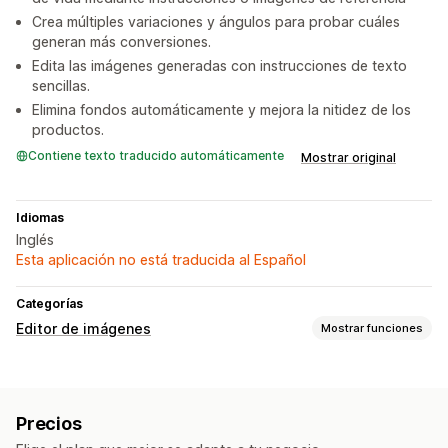
Crea múltiples variaciones y ángulos para probar cuáles
generan más conversiones.
Edita las imágenes generadas con instrucciones de texto
sencillas.
Elimina fondos automáticamente y mejora la nitidez de los
productos.
Contiene texto traducido automáticamente
Mostrar original
Idiomas
Inglés
Esta aplicación no está traducida al Español
Categorías
Editor de imágenes
Mostrar funciones
Optimización de la imagen
Optimización automática
Eliminación de fondo
Precios
Generación de IA
Fondos personalizados