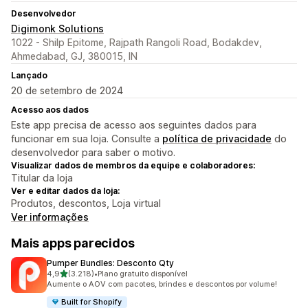
Desenvolvedor
Digimonk Solutions
1022 - Shilp Epitome, Rajpath Rangoli Road, Bodakdev,
Ahmedabad, GJ, 380015, IN
Lançado
20 de setembro de 2024
Acesso aos dados
Este app precisa de acesso aos seguintes dados para
funcionar em sua loja. Consulte a
política de privacidade
do
desenvolvedor para saber o motivo.
Visualizar dados de membros da equipe e colaboradores:
Titular da loja
Ver e editar dados da loja:
Produtos, descontos, Loja virtual
Ver informações
Mais apps parecidos
Pumper Bundles: Desconto Qty
de 5 estrelas
4,9
(3.218)
•
Plano gratuito disponível
3218 avaliações ao todo
Aumente o AOV com pacotes, brindes e descontos por volume!
Built for Shopify