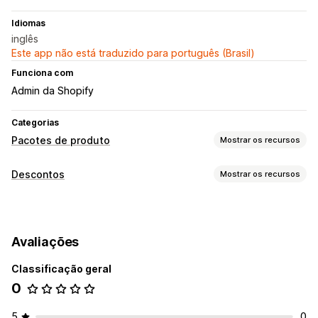
Idiomas
inglês
Este app não está traduzido para português (Brasil)
Funciona com
Admin da Shopify
Categorias
Pacotes de produto
Mostrar os recursos
Tipos de pacotes
Descontos
Mostrar os recursos
Pacotes fixos
Pacotes múltiplos
Pacotes variantes
Tipos de descontos
Produtos frequentemente comprados juntos
Códigos de desconto
Intervalos de quantidade
Preços que você pode definir
Avaliações
Descontos percentuais
Descontos no checkout
Intervalos de quantidade
Descontos
Pacotes de produtos
Descontos personalizados
Classificação geral
Descontos percentuais
0
Gerenciamento de descontos
Automações
5
0