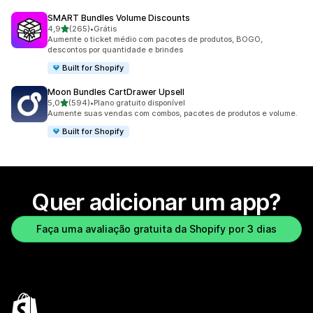
SMART Bundles Volume Discounts
de 5 estrelas
4,9
(265)
•
Grátis
265 avaliações ao todo
Aumente o ticket médio com pacotes de produtos, BOGO,
descontos por quantidade e brindes
Built for Shopify
Moon Bundles CartDrawer Upsell
de 5 estrelas
5,0
(594)
•
Plano gratuito disponível
594 avaliações ao todo
Aumente suas vendas com combos, pacotes de produtos e volume.
Built for Shopify
Quer adicionar um app?
Faça uma avaliação gratuita da Shopify por 3 dias